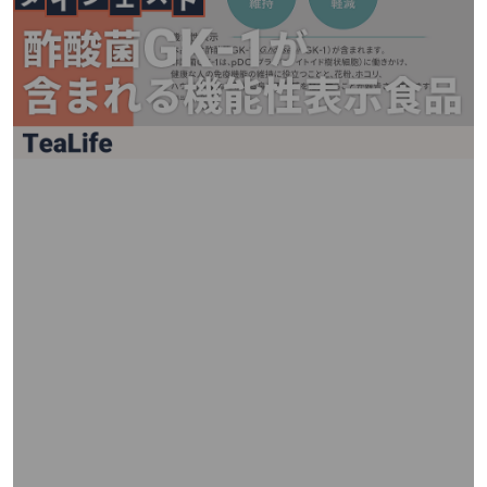
矢
印
キ
ー
ま
た
は
タ
ッ
チ
デ
バ
イ
ス
で
左
右
に