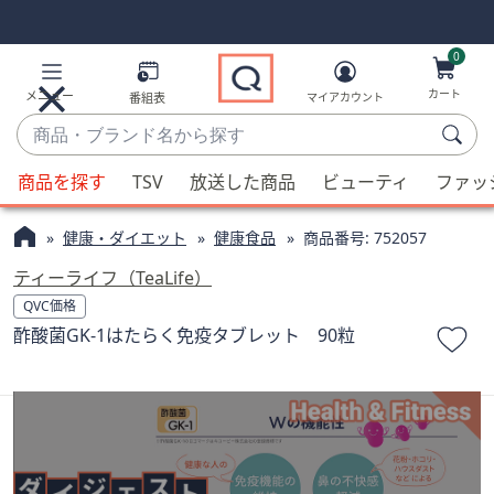
Skip
Skip
Navigation
Navigation
Links
Links2
0
カート
メニュー
番組表
マイアカウント
商
品・
候
ブ
商品を探す
TSV
放送した商品
ビューティ
ファッ
補
ラ
が
ン
健康・ダイエット
健康食品
商品番号:
752057
利
ド
用
ティーライフ（TeaLife）
名
可
QVC価格
か
能
酢酸菌GK-1はたらく免疫タブレット 90粒
ら
な
探
場
す
合、
上
下
の