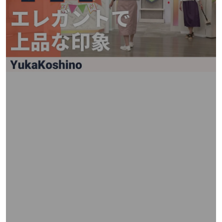
矢
印
キ
ー
ま
た
は
タ
ッ
チ
デ
バ
イ
ス
で
左
右
に