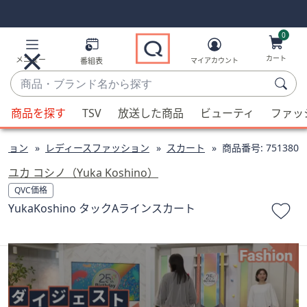
Skip
Skip
Navigation
Navigation
Links
Links2
0
カート
メニュー
番組表
マイアカウント
商
品・
候
ブ
商品を探す
TSV
放送した商品
ビューティ
ファッ
補
ラ
が
ン
ション
レディースファッション
スカート
商品番号:
751380
利
ド
用
ユカ コシノ（Yuka Koshino）
名
可
QVC価格
か
能
YukaKoshino タックAラインスカート
ら
な
探
場
す
合、
上
下
の