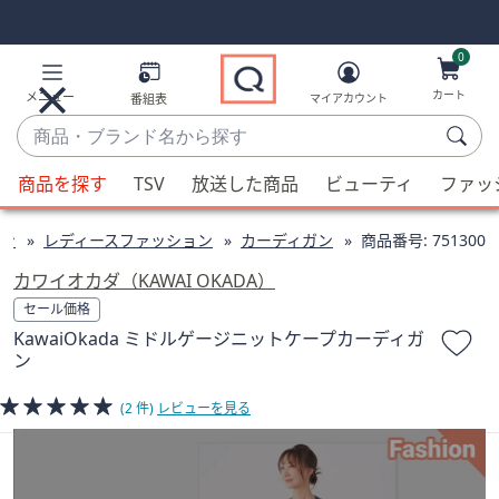
Skip
Skip
Navigation
Navigation
Links
Links2
0
カート
メニュー
番組表
マイアカウント
商
品・
候
ブ
商品を探す
TSV
放送した商品
ビューティ
ファッ
補
ラ
が
ン
ン
レディースファッション
カーディガン
商品番号:
751300
利
ド
用
カワイオカダ（KAWAI OKADA）
名
可
セール価格
か
能
KawaiOkada ミドルゲージニットケープカーディガ
ら
な
ン
探
場
す
合、
(2 件)
レビューを見る
上
下
の