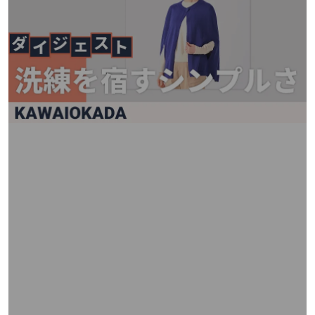
矢
印
キ
ー
ま
た
は
タ
ッ
チ
デ
バ
イ
ス
で
左
右
に