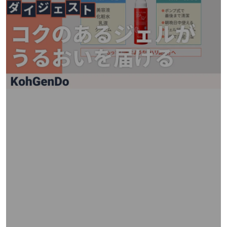
矢
印
キ
ー
ま
た
は
タ
ッ
チ
デ
バ
イ
ス
で
左
右
に