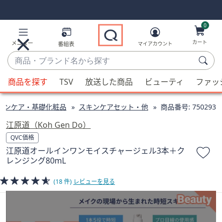
Skip
Skip
Navigation
Navigation
Links
Links2
0
カート
メニュー
番組表
マイアカウント
商
品・
候
ブ
商品を探す
TSV
放送した商品
ビューティ
ファッ
補
ラ
が
ン
キンケア・基礎化粧品
スキンケアセット・他
商品番号:
750293
利
ド
用
江原道（Koh Gen Do）
名
可
QVC価格
か
能
江原道オールインワンモイスチャージェル3本＋ク
ら
な
レンジング80mL
探
場
す
合、
(18 件)
レビューを見る
上
下
の