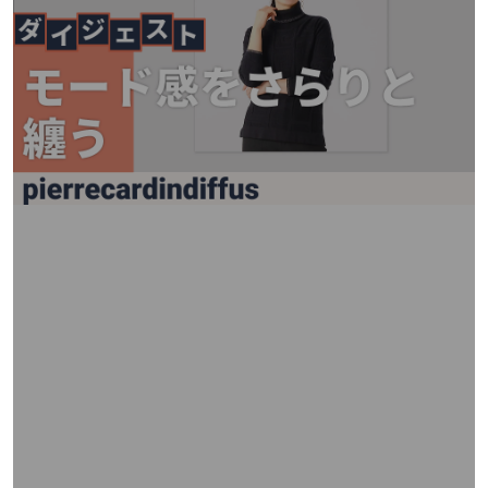
矢
印
キ
ー
ま
た
は
タ
ッ
チ
デ
バ
イ
ス
で
左
右
に