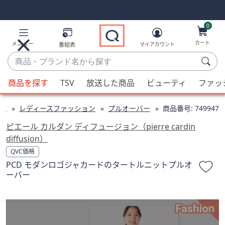
Skip
Skip
Navigation
Navigation
Links
Links2
0
カート
メニュー
番組表
マイアカウント
商
品・
候
ブ
商品を探す
TSV
放送した商品
ビューティ
ファッ
補
ラ
が
ン
ン
レディースファッション
プルオーバー
商品番号:
749947
利
ド
用
ピエール カルダン ディフュージョン（pierre cardin
名
可
diffusion）
か
能
QVC価格
ら
な
PCD モダンロゴジャカードのタートルニットプルオ
探
場
ーバー
す
合、
上
下
の