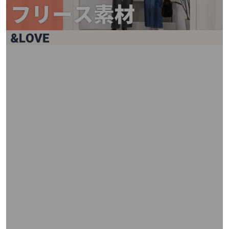
矢
印
キ
ー
ま
た
は
タ
ッ
チ
デ
バ
イ
ス
で
左
右
に