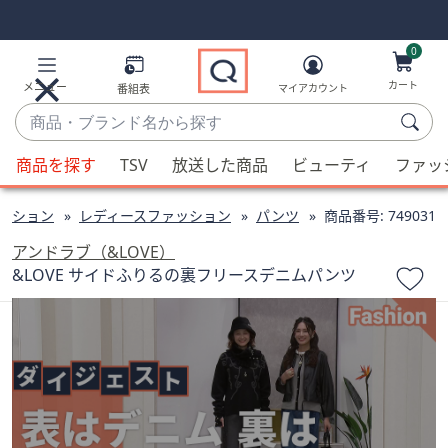
Skip
Skip
Navigation
Navigation
Links
Links2
0
カート
メニュー
番組表
マイアカウント
商
品・
候
ブ
商品を探す
TSV
放送した商品
ビューティ
ファッ
補
ラ
が
ン
ッション
レディースファッション
パンツ
商品番号:
749031
利
ド
用
アンドラブ（&LOVE）
名
可
&LOVE サイドふりるの裏フリースデニムパンツ
か
能
ら
な
探
場
す
合、
上
下
の