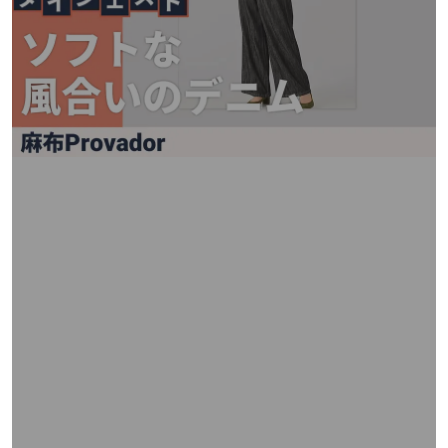
矢
印
キ
ー
ま
た
は
タ
ッ
チ
デ
バ
イ
ス
で
左
右
に