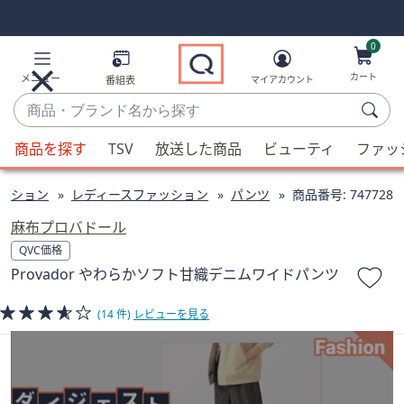
Skip
Skip
Navigation
Navigation
Links
Links2
0
カート
メニュー
番組表
マイアカウント
商
品・
候
ブ
商品を探す
TSV
放送した商品
ビューティ
ファッ
補
ラ
が
ン
ッション
レディースファッション
パンツ
商品番号:
747728
利
ド
用
麻布プロバドール
名
可
QVC価格
か
能
Provador やわらかソフト甘織デニムワイドパンツ
ら
な
探
場
(14 件)
レビューを見る
す
合、
上
下
の