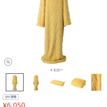
矢
印
キ
ー
ま
た
は
タ
ッ
チ
デ
バ
イエロー
イ
ス
で
左
右
QVC価格
に
削
¥6,050