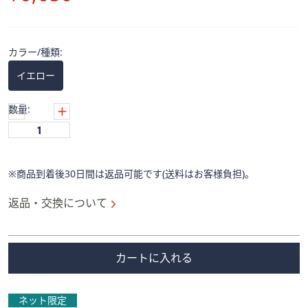
ス
除
ワ
イ
プ
カラー/種類:
し
イエロー
て
閲
数量:
覧
で
き
ま
※商品到着後30日間は返品可能です(送料はお客様負担)。
す。
返品・交換について
カートに入れる
ネット限定