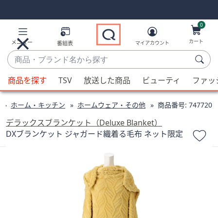
Skip
Skip
Navigation
Navigation
Links
Links2
0
カート
メニュー
番組表
マイアカウント
商
品・
候
ブ
商品を探す
TSV
放送した商品
ビューティ
ファッ
補
ラ
が
ン
ホーム・キッチン
ホームウェア・その他
商品番号:
747720
利
ド
用
デラックスブランケット（Deluxe Blanket）
名
可
DXブランケット ジャガード織着る毛布 ネット限定
か
能
ら
な
探
場
す
合、
上
下
の