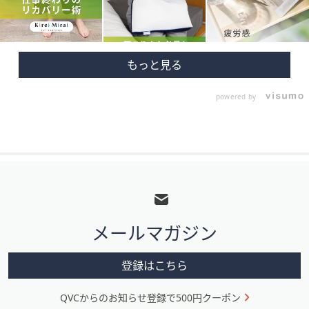
powered by
フ
ッ
タ
メールマガジン
ー
メ
登録はこちら
ニ
QVCからのお知らせ登録で500円クーポン
ュ