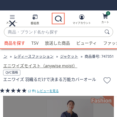
Skip
Skip
Navigation
Navigation
Links
Links2
0
カート
メニュー
番組表
マイアカウント
商
品・
候
ブ
商品を探す
TSV
放送した商品
ビューティ
ファッ
補
ラ
が
ン
ョン
レディースファッション
ジャケット
商品番号:
747351
利
ド
用
エニワイズモイスト（anywise moist）
名
可
QVC価格
か
能
エニワイズ 羽織るだけで決まる万能カバーオール
ら
な
探
場
(2 件)
レビューを見る
す
合、
上
下
の