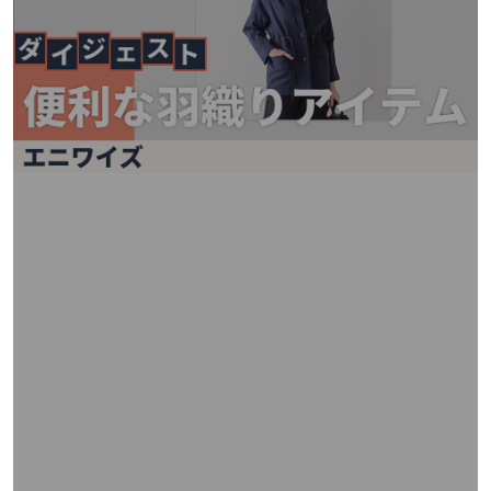
矢
印
キ
ー
ま
た
は
タ
ッ
チ
デ
バ
イ
ス
で
左
右
に