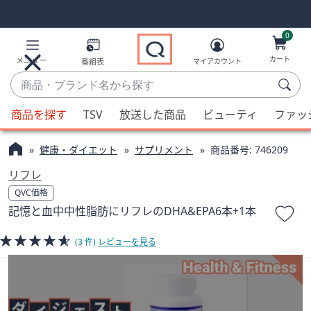
Skip
Skip
Navigation
Navigation
Links
Links2
0
カート
メニュー
番組表
マイアカウント
商
品・
候
ブ
商品を探す
TSV
放送した商品
ビューティ
ファッ
補
ラ
が
ン
健康・ダイエット
サプリメント
商品番号:
746209
利
ド
用
リフレ
名
可
QVC価格
か
能
記憶と血中中性脂肪にリフレのDHA&EPA6本+1本
ら
な
探
場
(3 件)
レビューを見る
す
合、
上
下
の