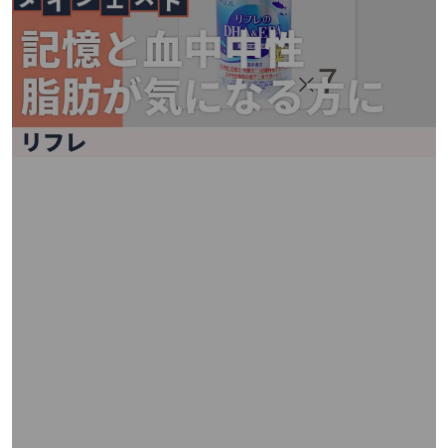
矢
印
キ
ー
ま
た
は
タ
ッ
チ
デ
バ
イ
ス
で
左
右
に