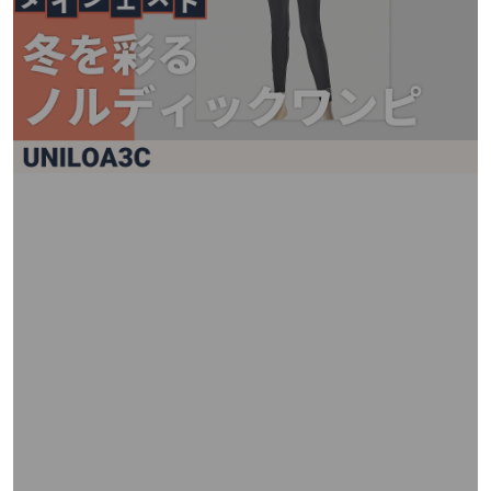
矢
印
キ
ー
ま
た
は
タ
ッ
チ
デ
バ
イ
ス
で
左
右
に