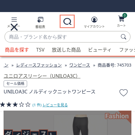
Skip
Skip
Navigation
Navigation
Links
Links2
0
カート
メニュー
番組表
マイアカウント
商
品・
候
ブ
商品を探す
TSV
放送した商品
ビューティ
ファッ
補
ラ
が
ン
ョン
レディースファッション
ワンピース
商品番号:
745703
利
ド
用
ユニロアスリーシー（UNILOA3C）
名
可
セール価格
か
能
UNILOA3C ノルディックニットワンピース
ら
な
探
場
(1 件)
レビューを見る
す
合、
上
下
の