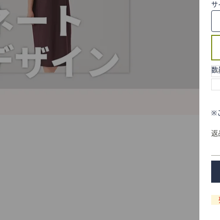
サ
数
※
返