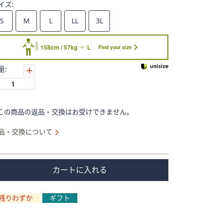
イズ:
S
M
L
LL
3L
158cm / 57kg
L
Find your size
量:
この商品の返品・交換はお受けできません。
品・交換について
カートに入れる
残りわずか
ギフト