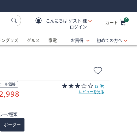
0
こんにちは
ゲスト 様
カート
ログイン
Cart is Empty
C
チングッズ
グルメ
家電
お買得
初めての方へ
セール価格
(3 件)
削
2,998
レビューを見る
除
ラー/種類:
ボーダー