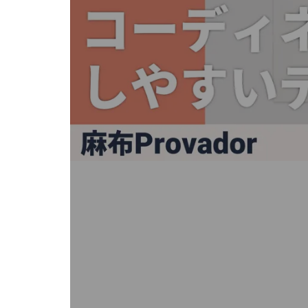
キ
ー
ま
た
は
タ
ッ
チ
デ
バ
イ
ス
で
左
右
に
ス
ワ
イ