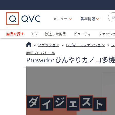
Skip
Skip
Navigation
Navigation
Links
Links2
商
メニュー
番組情報
品
候
ブ
補
ラ
商品を探す
TSV
放送した商品
ビューティ
ファッシ
が
ン
利
ファッション
レディースファッション
ワ
ド
用
名
麻布プロバドール
可
Provadorひんやりカノコ
か
能
ら
な
探
場
す
合
上
下
の
矢
印