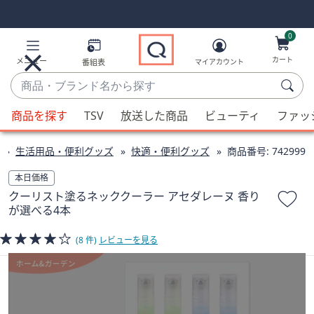
Skip
Skip
Navigation
Navigation
Links
Links2
0
カート
メニュー
番組表
マイアカウント
商
品・
候
ブ
商品を探す
TSV
放送した商品
ビューティ
ファッ
補
ラ
が
ン
生活用品・便利グッズ
快適・便利グッズ
商品番号:
742999
利
ド
用
本日価格
名
可
クーリスト塗るネッククーラー アセダレーヌ 香り
か
能
が選べる4本
ら
な
探
場
(8 件)
レビューを見る
す
合、
上
下
の