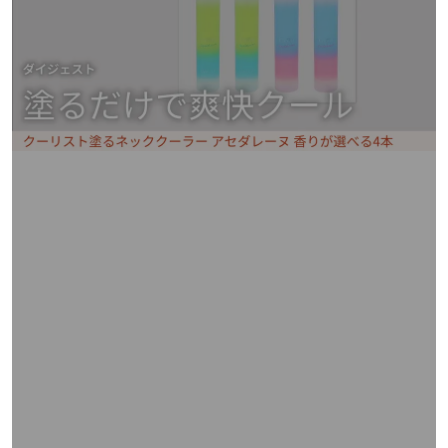
矢
印
キ
ー
ま
た
は
タ
ッ
チ
デ
バ
イ
ス
で
左
右
に