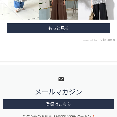
powered by
フ
ッ
タ
メールマガジン
ー
メ
登録はこちら
ニ
QVCからのお知らせ登録で500円クーポン