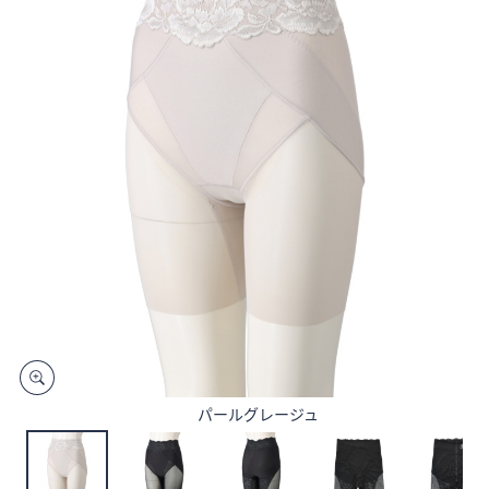
矢
印
キ
ー
ま
た
は
タ
ッ
チ
デ
バ
イ
ス
で
左
パールグレージュ
右
に