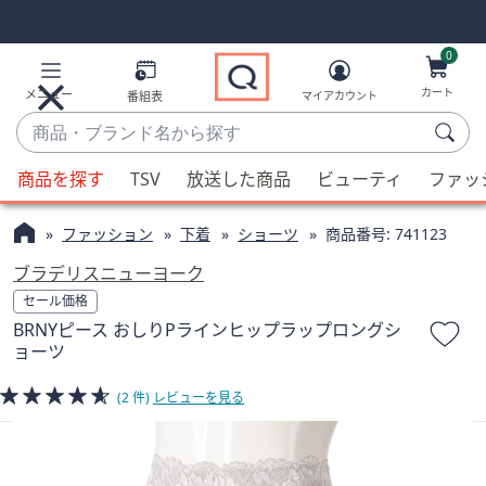
Skip
Skip
Navigation
Navigation
Links
Links2
0
カート
メニュー
番組表
マイアカウント
商
品・
候
ブ
商品を探す
TSV
放送した商品
ビューティ
ファッ
補
ラ
が
ン
ファッション
下着
ショーツ
商品番号:
741123
利
ド
用
ブラデリスニューヨーク
名
可
セール価格
か
能
BRNYピース おしりPラインヒップラップロングシ
ら
な
ョーツ
探
場
す
合、
(2 件)
レビューを見る
上
下
の