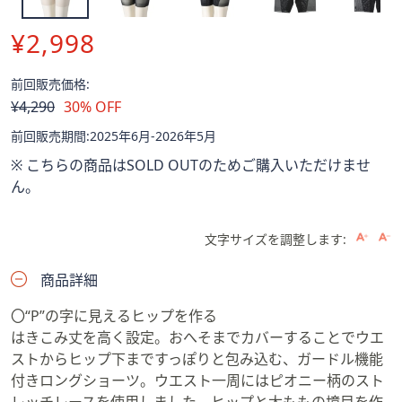
ス
ワ
¥2,998
イ
プ
前回販売価格:
し
削
¥4,290
30% OFF
て
除
閲
前回販売期間:2025年6月-2026年5月
覧
※ こちらの商品はSOLD OUTのためご購入いただけませ
で
ん。
き
ま
す。
文字サイズを調整します:
商品詳細
〇“P”の字に見えるヒップを作る
はきこみ丈を高く設定。おへそまでカバーすることでウエ
ストからヒップ下まですっぽりと包み込む、ガードル機能
付きロングショーツ。ウエスト一周にはピオニー柄のスト