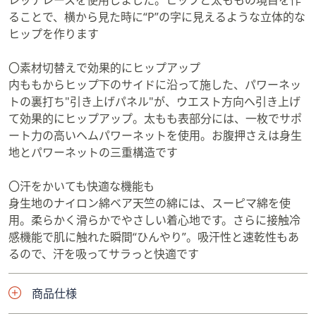
レッチレースを使用しました。ヒップと太ももの境目を作
ることで、横から見た時に“P”の字に見えるような立体的な
ヒップを作ります
〇素材切替えで効果的にヒップアップ
内ももからヒップ下のサイドに沿って施した、パワーネッ
トの裏打ち"引き上げパネル"が、ウエスト方向へ引き上げ
て効果的にヒップアップ。太もも表部分には、一枚でサポ
ート力の高いヘムパワーネットを使用。お腹押さえは身生
地とパワーネットの三重構造です
〇汗をかいても快適な機能も
身生地のナイロン綿ベア天竺の綿には、スーピマ綿を使
用。柔らかく滑らかでやさしい着心地です。さらに接触冷
感機能で肌に触れた瞬間“ひんやり”。吸汗性と速乾性もあ
るので、汗を吸ってサラっと快適です
商品仕様