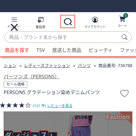
Skip
Skip
Navigation
Navigation
Links
Links2
0
カート
メニュー
番組表
マイアカウント
商
品・
候
ブ
商品を探す
TSV
放送した商品
ビューティ
ファッ
補
ラ
が
ン
ッション
レディースファッション
パンツ
商品番号:
736788
利
ド
用
パーソンズ（PERSONS）
名
可
セール価格
か
能
PERSONS グラデーション染めデニムパンツ
ら
な
探
場
(121 件)
レビューを見る
す
合、
上
下
の