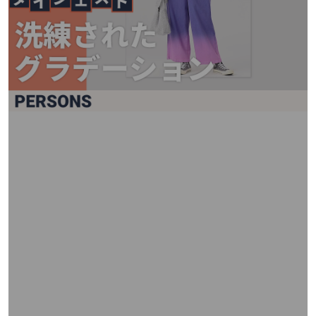
矢
印
キ
ー
ま
た
は
タ
ッ
チ
デ
バ
イ
ス
で
左
右
に