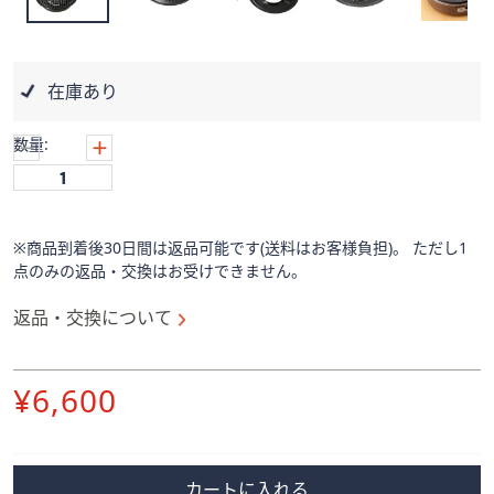
ス
ワ
イ
プ
在庫あり
し
て
数量:
閲
覧
で
き
※商品到着後30日間は返品可能です(送料はお客様負担)。 ただし1
ま
点のみの返品・交換はお受けできません。
す。
返品・交換について
削
¥6,600
除
カートに入れる