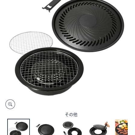
矢
印
キ
ー
ま
た
は
タ
ッ
チ
デ
バ
イ
ス
で
左
その他
右
に