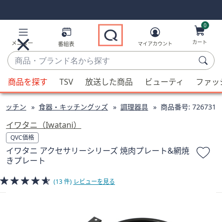
Skip
Skip
Navigation
Navigation
Links
Links2
0
カート
メニュー
番組表
マイアカウント
商
品・
候
ブ
商品を探す
TSV
放送した商品
ビューティ
ファッ
補
ラ
が
ン
キッチン
食器・キッチングッズ
調理器具
商品番号:
726731
利
ド
用
イワタニ（Iwatani）
名
可
QVC価格
か
能
イワタニ アクセサリーシリーズ 焼肉プレート&網焼
ら
な
きプレート
探
場
す
合、
(13 件)
レビューを見る
上
下
の