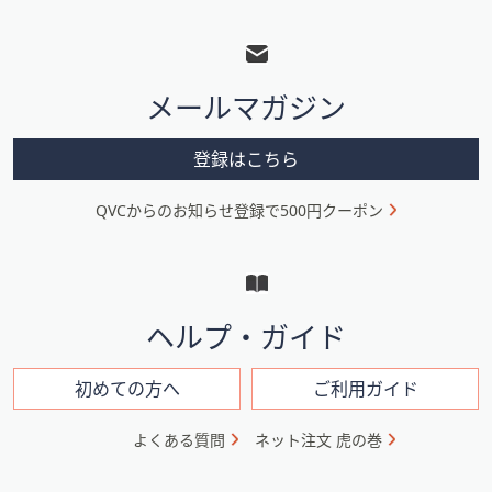
フ
ッ
タ
メールマガジン
ー
メ
登録はこちら
ニ
QVCからのお知らせ登録で500円クーポン
ュ
ー
と
イ
ヘルプ・ガイド
ン
フ
初めての方へ
ご利用ガイド
ォ
よくある質問
ネット注文 虎の巻
メ