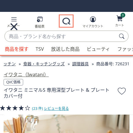
Skip
Skip
Navigation
Navigation
Links
Links2
0
カート
メニュー
番組表
マイアカウント
商
品・
候
ブ
商品を探す
TSV
放送した商品
ビューティ
ファッ
補
ラ
が
ン
キッチン
食器・キッチングッズ
調理器具
商品番号:
726231
利
ド
用
イワタニ（Iwatani）
名
可
QVC価格
か
能
イワタニ ミニマルS 専用深型プレート & プレート
ら
な
カバー付
探
場
す
(23 件)
レビューを見る
合、
上
下
の