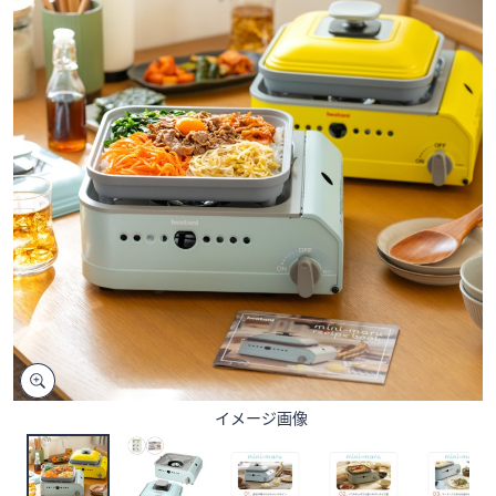
矢
印
キ
ー
ま
た
は
タ
ッ
チ
デ
バ
イ
ス
で
左
イメージ画像
右
に