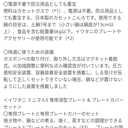
〇電源不要で防災用品としても重宝
燃料はカセットガスで（*1）、電源は不要。防災用品とし
ても重宝する、日本製のカセットこんろです。使用できる
鍋の目安は、土鍋7号まで（小さい鍋は鍋底が13cm以
上）、食品を含む総重量5kg以下。イワタニのプレートや
アクセサリーが使用可能です（*2）
〇快適に使うための装備
ガスボンベの取り付け、取り外し方法はマグネット着脱
式。火加減調整に便利な点火確認窓が付いています。圧力
感知安全装置、容器装着安全装置を搭載し、しる受けが反
転して正しくセットできていない場合、鍋などが置けない
ようにした装置を搭載しました
＜イワタニ ミニマルS 専用深型プレート & プレートカバー
セット＞
〇専用プレートと専用プレートカバーのセット
焼き物や、鍋などの煮る、焼く、蒸すなどの調理ができる
プレートとプレートカバーのセット（*3）。プレートの調