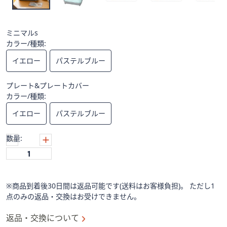
ス
ワ
イ
ミニマルs
プ
カラー/種類:
し
て
イエロー
パステルブルー
閲
覧
プレート&プレートカバー
カラー/種類:
で
き
イエロー
パステルブルー
ま
す。
数量:
※商品到着後30日間は返品可能です(送料はお客様負担)。 ただし1
点のみの返品・交換はお受けできません。
返品・交換について