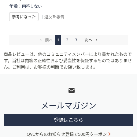
年齢：
回答しない
参考になった
|
違反を報告
← 前へ
1
2
3
次へ →
商品レビューは、他のコミュニティメンバーにより書かれたもので
す。当社は内容の正確性および妥当性を保証するものではありませ
ん。ご利用は、お客様の判断でお願い致します。
フ
ッ
タ
メールマガジン
ー
メ
登録はこちら
ニ
QVCからのお知らせ登録で500円クーポン