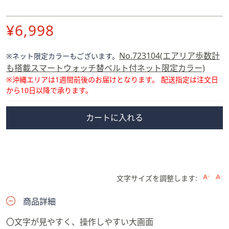
削
¥6,998
除
No.723104(エアリア歩数計
※ネット限定カラーもございます。
も搭載スマートウォッチ替ベルト付ネット限定カラー)
※沖縄エリアは1週間前後のお届けとなります。
配送指定は注文日
から10日以降で承ります。
カートに入れる
文字サイズを調整します:
商品詳細
〇文字が見やすく、操作しやすい大画面