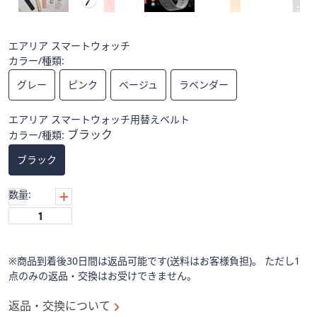
ス
ワ
イ
エアリア スマートウォッチ
プ
カラー/種類:
し
て
グレー
ピンク
ベージュ
ラベンダー
閲
覧
エアリア スマートウォッチ用替えベルト
ブラック
カラー/種類:
で
き
ブラック
ま
す。
数量:
※商品到着後30日間は返品可能です(送料はお客様負担)。 ただし1
点のみの返品・交換はお受けできません。
返品・交換について