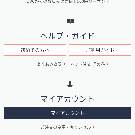
QVCからのお知らせ登録で500円クーポン
ュ
ー
と
イ
ヘルプ・ガイド
ン
フ
初めての方へ
ご利用ガイド
ォ
よくある質問
ネット注文 虎の巻
メ
ー
シ
マイアカウント
ョ
ン
マイアカウント
ご注文の変更・キャンセル