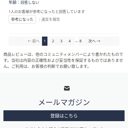
年齢：
回答しない
1人のお客様が参考になったと回答しています
参考になった
|
違反を報告
...
← 前へ
1
2
3
4
8
次へ →
商品レビューは、他のコミュニティメンバーにより書かれたもので
す。当社は内容の正確性および妥当性を保証するものではありませ
ん。ご利用は、お客様の判断でお願い致します。
フ
ッ
タ
メールマガジン
ー
メ
登録はこちら
ニ