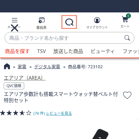
Skip
Skip
Navigation
Navigation
Links
Links2
0
カート
メニュー
番組表
マイアカウント
商
品・
候
ブ
商品を探す
TSV
放送した商品
ビューティ
ファッ
補
ラ
が
ン
家電
デジタル家電
商品番号:
723102
利
ド
用
エアリア（AREA）
名
可
QVC価格
か
能
エアリア歩数計も搭載スマートウォッチ替ベルト付
ら
な
特別セット
探
場
す
(76 件)
レビューを見る
合、
上
下
の