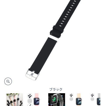
矢
印
キ
ー
ま
た
は
タ
ッ
チ
デ
バ
イ
ス
で
左
ブラック
右
に