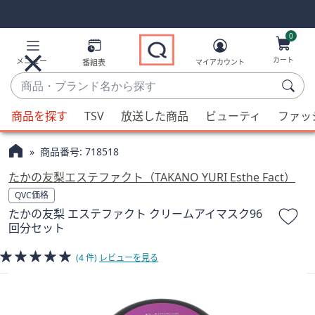
Skip
Skip
Navigation
Navigation
Links
Links2
0
カート
メニュー
番組表
マイアカウント
商
品・
候
ブ
商品を探す
TSV
放送した商品
ビューティ
ファッ
補
ラ
が
ン
商品番号:
718518
利
ド
用
たかの友梨エステファクト（TAKANO YURI Esthe Fact）
名
可
QVC価格
か
能
たかの友梨 エステファクト クリームアイマスク96
ら
な
回分セット
探
場
す
合、
(4 件)
レビューを見る
上
下
の