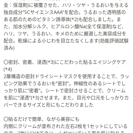
金：保湿剤)に被覆させた、ハリ・ツヤ・うるおいを与える
独自成分“SCサイエンスAAA”を配合。うるおった透明感の
ある肌のためのビタミン誘導体(*2)も配合しました。ま
た、加水分解シルク、ヒアルロン酸Na(全て保湿剤)など、
ハリ、ツヤ、うるおい、キメのために厳選した美容成分を
配合。乾燥による小じわを目立たなくします(効能評価試験
済み)
〇密封、密着、浸透(*3)にこだわった貼るエイジングケア
(*4)
2層構造の密封ドライシートマスクを使用することで、ラッ
ピング効果でうるおいを“密封”。伸縮性のあるシートでし
っかり肌に“密着”。シートで密封させることで、クリーム
を肌に“浸透”(*3)させます。また、目元や口元をしっかりカ
バーできるサイズと形にもこだわりました
〇貼るだけで簡単、ながら美容にも
内側にクリームが塗布された左右2枚を1セットにしている