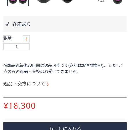
ス
ワ
イ
プ
在庫あり
し
て
数量:
閲
覧
で
き
※商品到着後30日間は返品可能です(送料はお客様負担)。 ただし1
ま
点のみの返品・交換はお受けできません。
す。
返品・交換について
削
¥18,300
除
カートに入れる