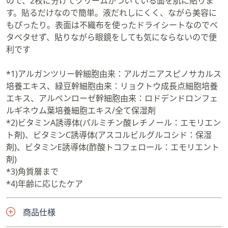
ので、2枚に分けてクリームがついている面を肌に貼りま
す。貼るだけなので簡単。液だれしにくく、ながら美容に
もぴったり。表面は不織布を使ったドライシートなのでベ
タベタせず、貼りながら眼鏡をしても気にならないので便
利です
*1)アルガンツリー幹細胞由来：アルガニアスピノサカルス
培養エキス、緑豆幹細胞由来：リョクトウ成長点細胞培養
エキス、アルペンローゼ幹細胞由来：ロドデンドロンフェ
ルギネウム葉培養細胞エキス/全て保湿剤
*2)ビタミンA誘導体(パルミチン酸レチノール：エモリエン
ト剤)、ビタミンC誘導体(アスコルビルグルコシド：保湿
剤)、ビタミンE誘導体(酢酸トコフェロール：エモリエント
剤)
*3)角質層まで
*4)年齢に応じたケア
商品仕様