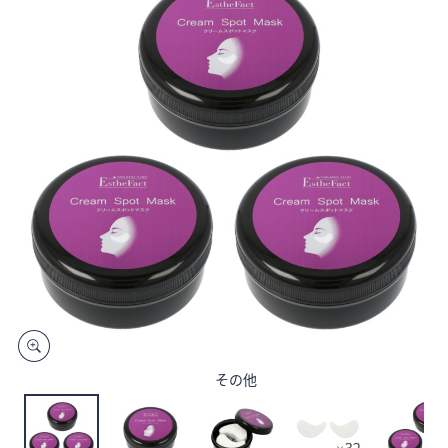
矢
印
キ
ー
ま
た
は
タ
ッ
チ
デ
バ
イ
ス
で
左
その他
右
に