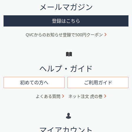
メールマガジン
ー
メ
登録はこちら
ニ
QVCからのお知らせ登録で500円クーポン
ュ
ー
と
イ
ヘルプ・ガイド
ン
フ
初めての方へ
ご利用ガイド
ォ
よくある質問
ネット注文 虎の巻
メ
ー
シ
マイアカウント
ョ