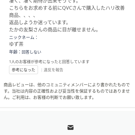
凄く、凄く期待が出来そうです。
こちらをお求めする前にQVCさんで購入したハリ改善
商品、、、、
返品しようか迷っています。
たかの友梨さんの商品に目が離せません。
ニックネーム：
ゆず茶
年齢：
回答しない
1人のお客様が参考になったと回答しています
参考になった
|
違反を報告
商品レビューは、他のコミュニティメンバーにより書かれたもので
す。当社は内容の正確性および妥当性を保証するものではありませ
ん。ご利用は、お客様の判断でお願い致します。
フ
ッ
タ