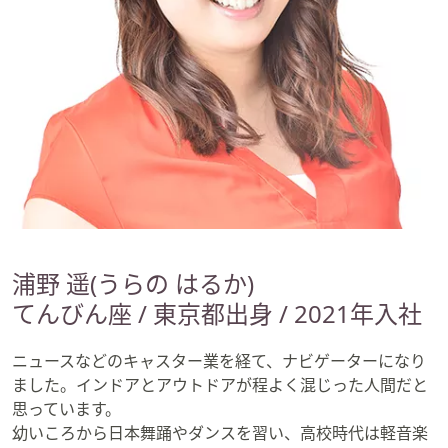
矢
印
キ
ー
ま
た
は
タ
ッ
チ
デ
浦野 遥(うらの はるか)
バ
イ
てんびん座 / 東京都出身 / 2021年入社
ス
で
ニュースなどのキャスター業を経て、ナビゲーターになり
左
ました。インドアとアウトドアが程よく混じった人間だと
右
思っています。
に
幼いころから日本舞踊やダンスを習い、高校時代は軽音楽