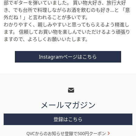
ス
部でギターを弾いていました。 買い物大好き、旅行大好
ワ
き、でも台所で料理しながらお酒を飲むのも好き…と 「意
イ
外だね！」と言われることが多いです。
プ
わかりやすく、親しみやすいと思ってもらえるよう精進し
し
ます。 信頼してお買い物を楽しんでいただけるよう頑張り
て
ますので、よろしくお願いいたします。
閲
覧
Instagramページはこちら
で
き
ま
フ
す。
ッ
タ
メールマガジン
ー
メ
登録はこちら
ニ
QVCからのお知らせ登録で500円クーポン