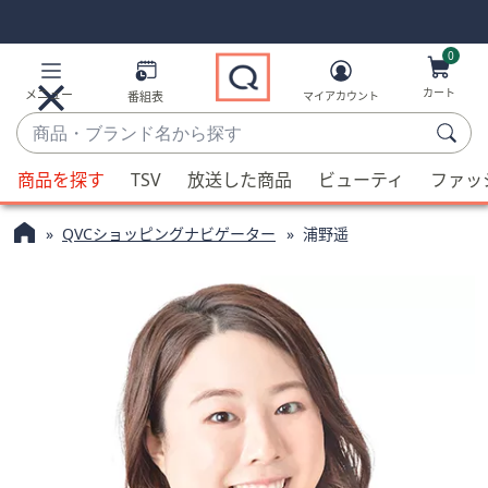
Skip
Skip
Navigation
Navigation
Links
Links2
0
カート
メニュー
番組表
マイアカウント
商
品・
候
ブ
商品を探す
TSV
放送した商品
ビューティ
ファッ
補
ラ
QVC
が
ン
QVCショッピングナビゲーター
浦野遥
利
ド
用
名
可
か
能
ら
な
探
場
す
合、
上
下
の