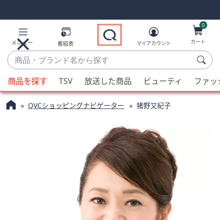
Skip
Skip
Navigation
Navigation
Links
Links2
0
カート
メニュー
番組表
マイアカウント
商
品・
候
ブ
商品を探す
TSV
放送した商品
ビューティ
ファッ
補
ラ
QVC
が
ン
QVCショッピングナビゲーター
猪野又紀子
利
ド
用
名
可
か
能
ら
な
探
場
す
合、
上
下
の