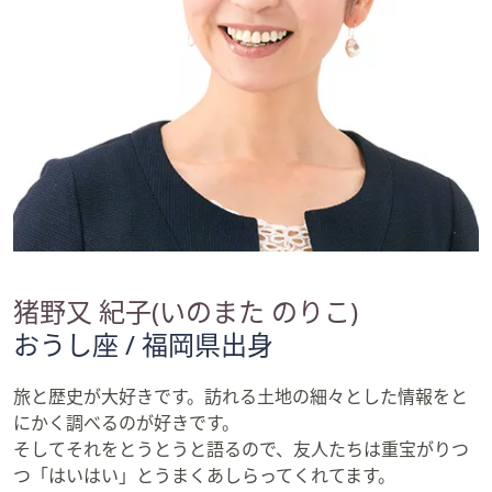
矢
印
キ
ー
ま
た
は
タ
ッ
チ
デ
猪野又 紀子(いのまた のりこ)
バ
イ
おうし座 / 福岡県出身
ス
で
旅と歴史が大好きです。訪れる土地の細々とした情報をと
左
にかく調べるのが好きです。
右
そしてそれをとうとうと語るので、友人たちは重宝がりつ
に
つ「はいはい」とうまくあしらってくれてます。