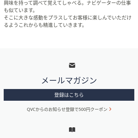
ス
興味を持って調べて覚えてしゃべる。ナビゲーターの仕事
ワ
も似ています。
イ
そこに大きな感動をプラスしてお客様に楽しんでいただけ
プ
るようこれからも精進していきます。
し
て
閲
フ
覧
で
ッ
き
タ
ま
メールマガジン
ー
す。
メ
登録はこちら
ニ
QVCからのお知らせ登録で500円クーポン
ュ
ー
と