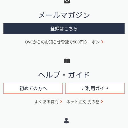
タ
メールマガジン
ー
メ
登録はこちら
ニ
QVCからのお知らせ登録で500円クーポン
ュ
ー
と
イ
ヘルプ・ガイド
ン
フ
初めての方へ
ご利用ガイド
ォ
よくある質問
ネット注文 虎の巻
メ
ー
シ