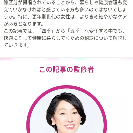
ス
節区分が提唱されていることから、暮らしや健康管理も変
ワ
えていかなければと感じている方も多いのではないでしょ
イ
うか。特に、更年期世代の女性は、よりきめ細やかなケア
プ
が必要となります。
し
この記事では、「四季」から「五季」へ変化する中でも、
て
快適にそして健康に暮らしてくための秘訣について解説し
閲
ていきます。
覧
で
き
この記事の監修者
ま
す。