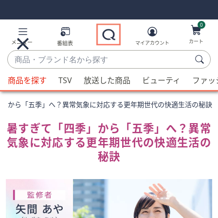
Skip
Skip
Navigation
Navigation
Links
Links2
0
カート
メニュー
番組表
マイアカウント
商
品・
候
ブ
商品を探す
TSV
放送した商品
ビューティ
ファッ
補
ラ
が
ン
季」から「五季」へ？異常気象に対応する更年期世代の快適生活の秘訣
利
ド
用
暑すぎて「四季」から「五季」へ？異常
名
可
か
気象に対応する更年期世代の快適生活の
能
ら
秘訣
な
探
場
す
合、
上
下
の