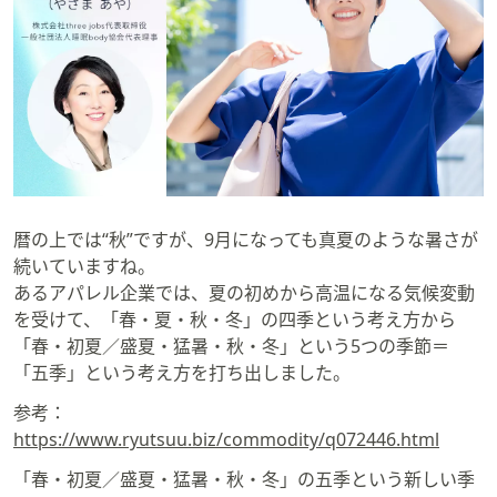
矢
印
キ
ー
ま
た
は
タ
ッ
暦の上では“秋”ですが、9月になっても真夏のような暑さが
チ
続いていますね。
デ
あるアパレル企業では、夏の初めから高温になる気候変動
バ
を受けて、「春・夏・秋・冬」の四季という考え方から
イ
「春・初夏／盛夏・猛暑・秋・冬」という5つの季節＝
ス
「五季」という考え方を打ち出しました。
で
参考：
左
https://www.ryutsuu.biz/commodity/q072446.html
右
に
「春・初夏／盛夏・猛暑・秋・冬」の五季という新しい季