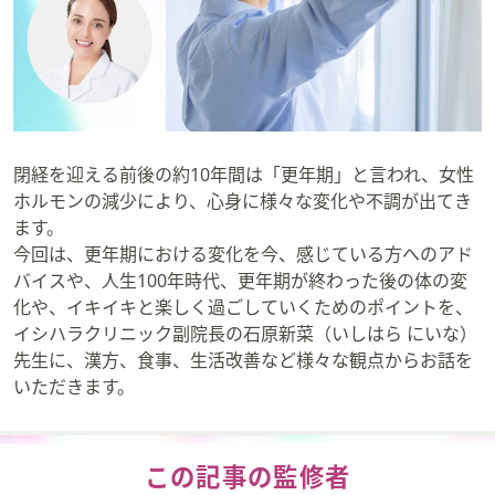
矢
印
キ
ー
ま
た
閉経を迎える前後の約10年間は「更年期」と言われ、女性
は
ホルモンの減少により、心身に様々な変化や不調が出てき
タ
ます。
ッ
今回は、更年期における変化を今、感じている方へのアド
チ
バイスや、人生100年時代、更年期が終わった後の体の変
デ
化や、イキイキと楽しく過ごしていくためのポイントを、
バ
イシハラクリニック副院長の石原新菜（いしはら にいな）
イ
先生に、漢方、食事、生活改善など様々な観点からお話を
ス
いただきます。
で
左
右
に
この記事の監修者