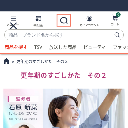
Skip
Skip
Navigation
Navigation
Links
Links2
0
カート
メニュー
番組表
マイアカウント
商
品・
候
ブ
商品を探す
TSV
放送した商品
ビューティ
ファッ
補
ラ
が
ン
更年期のすごしかた その２
利
ド
用
名
更年期のすごしかた その２
可
か
能
ら
な
探
場
す
合、
上
下
の