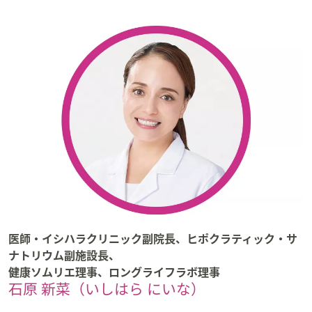
ス
ワ
イ
プ
し
て
閲
覧
で
き
ま
す。
医師・イシハラクリニック副院長、ヒポクラティック・サ
ナトリウム副施設長、
健康ソムリエ理事、ロングライフラボ理事
石原 新菜（いしはら にいな）