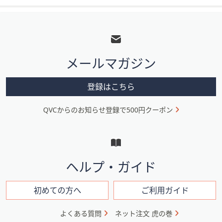
フ
ッ
タ
メールマガジン
ー
メ
登録はこちら
ニ
QVCからのお知らせ登録で500円クーポン
ュ
ー
と
イ
ヘルプ・ガイド
ン
フ
初めての方へ
ご利用ガイド
ォ
よくある質問
ネット注文 虎の巻