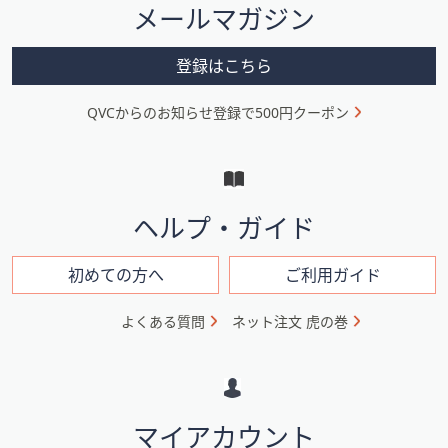
メールマガジン
矢
ー
印
メ
キ
登録はこちら
ニ
ー
ま
QVCからのお知らせ登録で500円クーポン
ュ
た
ー
は
と
タ
ッ
イ
ヘルプ・ガイド
チ
ン
デ
フ
初めての方へ
ご利用ガイド
バ
イ
ォ
よくある質問
ネット注文 虎の巻
ス
メ
で
ー
左
右
シ
に
マイアカウント
ョ