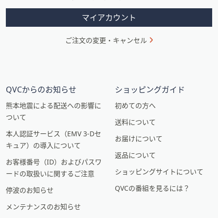
ス
ン
ワ
マイアカウント
イ
プ
ご注文の変更・キャンセル
し
て
閲
覧
QVCからのお知らせ
ショッピングガイド
で
き
熊本地震による配送への影響に
初めての方へ
ま
ついて
送料について
す。
本人認証サービス（EMV 3-Dセ
お届けについて
キュア）の導入について
返品について
お客様番号（ID）およびパスワ
ショッピングサイトについて
ードの取扱いに関するご注意
QVCの番組を見るには？
停波のお知らせ
メンテナンスのお知らせ