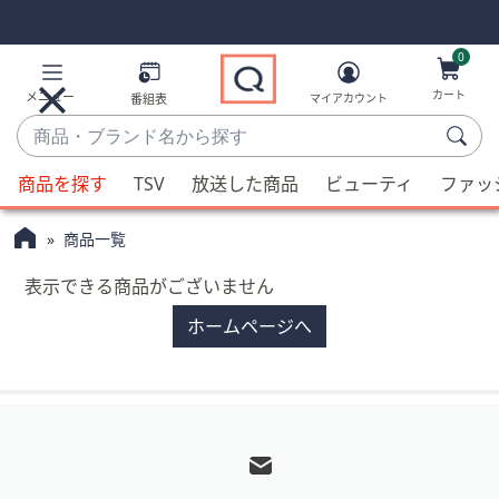
Skip
Skip
Navigation
Navigation
Links
Links2
0
カート
メニュー
番組表
マイアカウント
商
品・
候
ブ
商品を探す
TSV
放送した商品
ビューティ
ファッ
補
ラ
が
ン
商品一覧
利
ド
用
表示できる商品がございません
名
可
か
ホームページへ
能
ら
な
探
場
す
合、
フ
上
ッ
下
タ
の