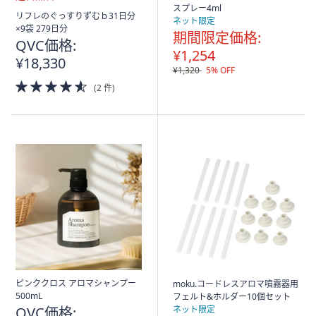
スプレー4ml
送
リフレのぐっすりずむｂ31日分
ネット限定
料
×9袋 279日分
期間限定価格:
無
QVC価格:
料
¥1,254
¥18,330
¥1,320
5% OFF
4.5
(2 件)
of
5
Stars
ピンククロス アロマシャンプー
moku.コードレスアロマ噴霧器用
500mL
フェルト&ホルダー10個セット
QVC価格:
ネット限定