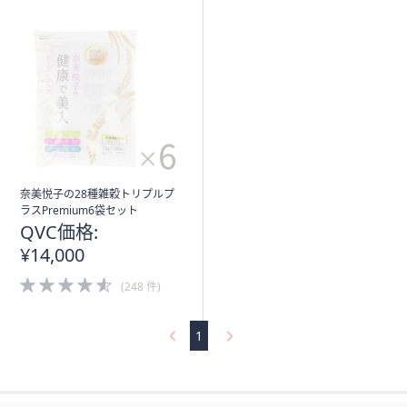
奈美悦子の28種雑穀トリプルプ
ラスPremium6袋セット
QVC価格:
¥14,000
4.5
(248 件)
of
5
Stars
1