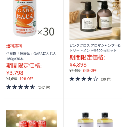
矢
印
キ
ー
ま
た
は
ピンククロス アロマシャンプー&
トリートメント各500mlセット
タ
送
伊藤園「健康体」GABAにんじん
期間限定価格:
料
ッ
160g×30本
無
¥4,898
期間限定価格:
チ
料
¥7,496
34% OFF
¥3,798
デ
4.0
¥4,698
19% OFF
バ
(39 件)
of
4.5
イ
(247 件)
5
of
ス
Stars
5
で
Stars
左
右
に