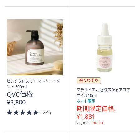
残りわずか
ピンククロス アロマトリートメ
ント 500ｍL
マチルドエム 香り広がるアロマ
QVC価格:
オイル10ml
¥3,800
ネット限定
期間限定価格:
5.0
(2 件)
¥1,881
of
5
¥1,980
5% OFF
Stars