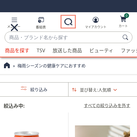
Skip
Skip
Navigation
Navigation
Links
Links2
0
カート
メニュー
番組表
マイアカウント
商
品・
候
ブ
商品を探す
TSV
放送した商品
ビューティ
ファッ
補
ラ
が
ン
梅雨シーズンの健康ケアにおすすめ
利
ド
用
名
可
か
絞り込み
並び替え:
人気順
能
ら
な
探
場
絞込み中:
すべての絞り込みを外す
す
合、
上
下
の