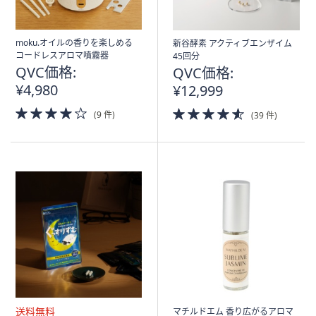
moku.オイルの香りを楽しめる
新谷酵素 アクティブエンザイム
コードレスアロマ噴霧器
45回分
QVC価格:
QVC価格:
¥4,980
¥12,999
4.0
4.5
(9 件)
(39 件)
of
of
5
5
Stars
Stars
マチルドエム 香り広がるアロマ