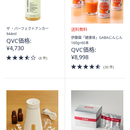
ザ ・パーフェクトアンカー
944ml
送
伊藤園「健康体」GABAにんじん
QVC価格:
料
160g×60本
¥4,730
無
QVC価格:
料
¥8,998
3.5
(8 件)
of
4.5
5
(30 件)
of
Stars
5
Stars