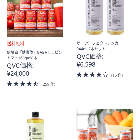
ス
ワ
イ
プ
し
て
ザ ・パーフェクトアンカー
閲
944ml 2本セット
送
覧
伊藤園「健康体」GABAリコピン
QVC価格:
料
トマト160g×90本
で
無
¥6,598
QVC価格:
き
料
¥24,000
4.0
ま
(15 件)
of
す。
4.5
(259 件)
5
of
Stars
5
Stars