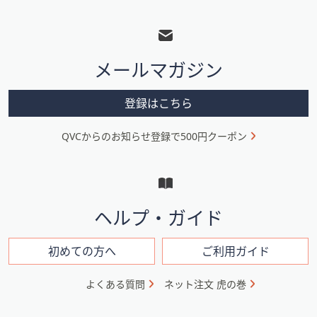
フ
ッ
タ
メールマガジン
ー
メ
登録はこちら
ニ
QVCからのお知らせ登録で500円クーポン
ュ
ー
と
イ
ヘルプ・ガイド
ン
フ
初めての方へ
ご利用ガイド
ォ
よくある質問
ネット注文 虎の巻
メ