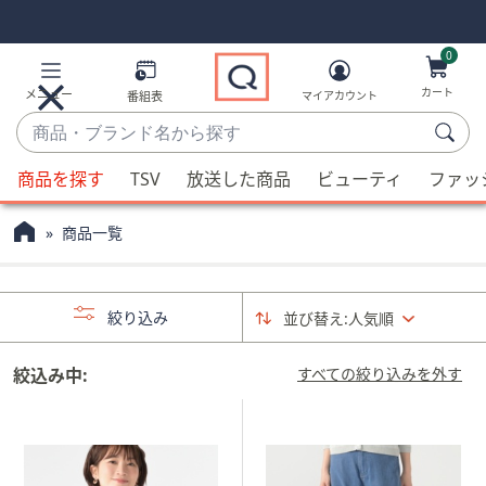
Skip
Skip
Navigation
Navigation
Links
Links2
0
カート
メニュー
番組表
マイアカウント
商
品・
候
ブ
商品を探す
TSV
放送した商品
ビューティ
ファッ
補
ラ
が
ン
商品一覧
利
ド
用
名
可
か
絞り込み
並び替え:
人気順
能
ら
な
探
場
絞込み中:
すべての絞り込みを外す
す
合、
上
下
の