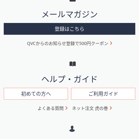
ス
タ
ワ
メールマガジン
ー
イ
プ
メ
登録はこちら
し
ニ
て
QVCからのお知らせ登録で500円クーポン
ュ
閲
覧
ー
で
と
き
イ
ま
ヘルプ・ガイド
す。
ン
フ
初めての方へ
ご利用ガイド
ォ
よくある質問
ネット注文 虎の巻
メ
ー
シ