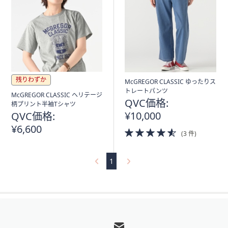
矢
印
キ
ー
ま
た
残りわずか
は
McGREGOR CLASSIC ゆったりス
トレートパンツ
タ
McGREGOR CLASSIC ヘリテージ
QVC価格:
柄プリント半袖Tシャツ
ッ
¥10,000
QVC価格:
チ
¥6,600
デ
4.5
(3 件)
of
バ
5
イ
Stars
1
ス
で
左
フ
右
に
ッ