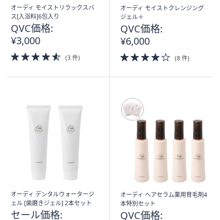
オーディ モイストリラックスバ
オーディ モイストクレンジング
ス[入浴料]6包入り
ジェル＋
QVC価格:
QVC価格:
¥3,000
¥6,000
4.5
4.0
(3 件)
(8 件)
of
of
5
5
Stars
Stars
オーディ デンタルウォータージ
オーディ ヘアセラム薬用育毛剤4
ェル [歯磨きジェル] 2本セット
本特別セット
セール価格:
QVC価格: