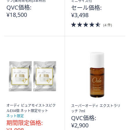
ップ[薬用育毛剤]3本特別
ミニサイズ付
QVC価格:
セール価格:
¥18,500
¥3,498
4.5
(4 件)
of
5
Stars
オーディ ピュアモイストスピク
スーパーオーディ エクストラリ
ルEX4個 ネット限定セット
ッチ 7ml
ネット限定
QVC価格:
期間限定価格:
¥2,900