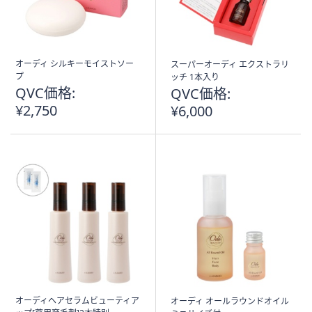
ス
ワ
イ
プ
オーディ シルキーモイストソー
スーパーオーディ エクストラリ
し
プ
ッチ 1本入り
て
QVC価格:
QVC価格:
閲
¥2,750
¥6,000
覧
で
き
ま
す。
オーディヘアセラムビューティア
オーディ オールラウンドオイル