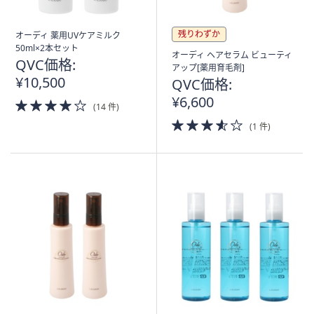
残りわずか
オーディ 薬用UVケアミルク
50ml×2本セット
オーディ ヘアセラム ビューティ
QVC価格:
アップ[薬用育毛剤]
¥10,500
QVC価格:
¥6,600
4.0
(14 件)
of
3.5
(1 件)
5
of
Stars
5
Stars