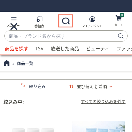
Skip
Skip
Navigation
Navigation
Links
Links2
0
カート
メニュー
番組表
マイアカウント
商
品・
候
ブ
商品を探す
TSV
放送した商品
ビューティ
ファッ
補
ラ
が
ン
商品一覧
利
ド
用
名
可
か
絞り込み
並び替え:
新着順
能
ら
な
探
場
絞込み中:
すべての絞り込みを外す
す
合、
上
下
の