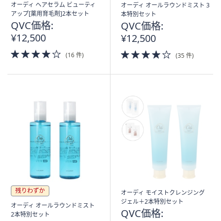
オーディ ヘアセラム ビューティ
オーディ オールラウンドミスト 3
アップ[薬用育毛剤]2本セット
本特別セット
QVC価格:
QVC価格:
¥12,500
¥12,500
4.0
4.0
(16 件)
(35 件)
of
of
5
5
Stars
Stars
残りわずか
オーディ モイストクレンジング
ジェル＋2本特別セット
オーディ オールラウンドミスト
QVC価格:
2本特別セット