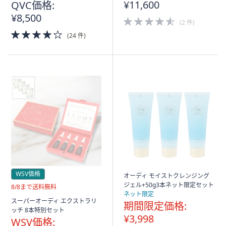
¥11,600
QVC価格:
¥8,500
4.5
(2 件)
of
4.0
(24 件)
5
of
Stars
5
Stars
WSV価格
オーディ モイストクレンジング
ジェル+50g3本ネット限定セット
送
8/8まで送料無料
ネット限定
料
スーパーオーディ エクストラリ
期間限定価格:
無
ッチ 8本特別セット
料
¥3,998
WSV価格: