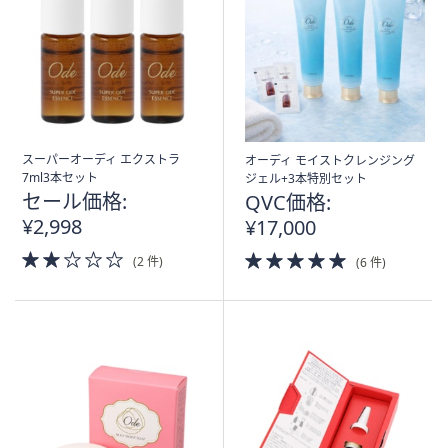
矢
印
キ
ー
ま
た
は
スーパーオーディ エクストラ
オーディ モイストクレンジング
7ml3本セット
ジェル+3本特別セット
タ
セール価格:
QVC価格:
ッ
¥2,998
¥17,000
チ
デ
2.0
5.0
(2 件)
(6 件)
of
of
バ
5
5
イ
Stars
Stars
ス
で
左
右
に