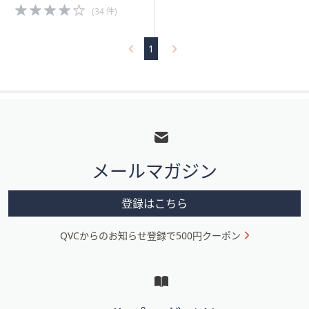
4.0
(34 件)
of
5
Stars
1
フ
ッ
タ
メールマガジン
ー
メ
登録はこちら
ニ
QVCからのお知らせ登録で500円クーポン
ュ
ー
と
イ