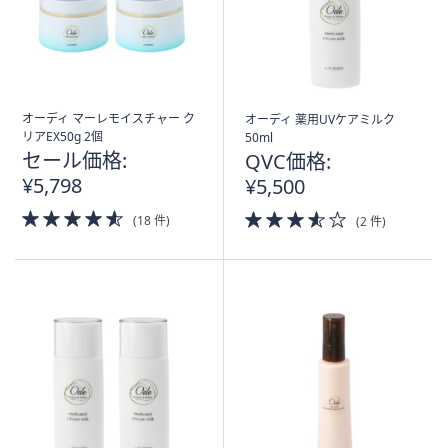
オーディ マーレモイスチャー ク
オーディ 薬用UVケアミルク
リアEX50g 2個
50ml
セール価格:
QVC価格:
¥5,798
¥5,500
4.5
3.5
(18 件)
(2 件)
of
of
5
5
Stars
Stars