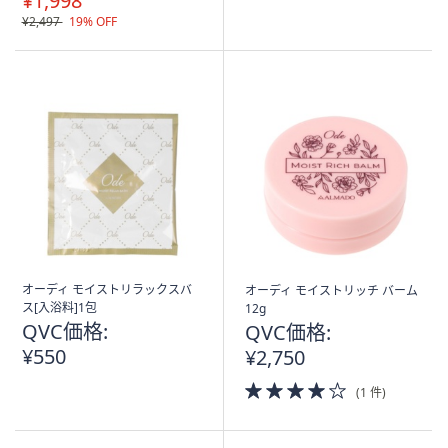
¥1,998
¥2,497
19% OFF
オーディ モイストリラックスバ
オーディ モイストリッチ バーム
ス[入浴料]1包
12g
QVC価格:
QVC価格:
¥550
¥2,750
4.0
(1 件)
of
5
Stars