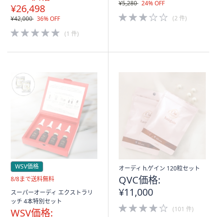
¥5,280
24% OFF
¥26,498
3.0
(2 件)
¥42,000
36% OFF
of
5.0
5
(1 件)
of
Stars
5
Stars
WSV価格
オーディ h.ゲイン 120粒セット
QVC価格:
送
8/8まで送料無料
料
¥11,000
スーパーオーディ エクストラリ
無
ッチ 4本特別セット
料
4.0
(101 件)
WSV価格:
of