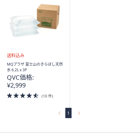
ス
ワ
イ
プ
し
て
閲
覧
で
送
MQプラザ 富士山のきらぼし天然
き
料
水 6.2Lｘ3P
込
ま
QVC価格:
み
す。
¥2,999
4.5
(10 件)
of
5
Stars
1