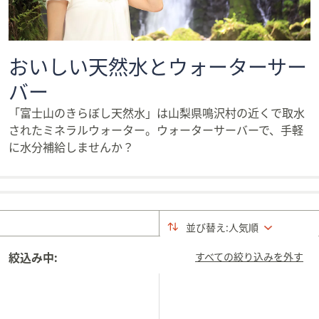
矢
印
キ
おいしい天然水とウォーターサー
ー
ま
バー
た
「富士山のきらぼし天然水」は山梨県鳴沢村の近くで取水
は
されたミネラルウォーター。ウォーターサーバーで、手軽
タ
に水分補給しませんか？
ッ
チ
デ
バ
イ
並び替え:
人気順
ス
で
絞込み中:
すべての絞り込みを外す
左
右
に