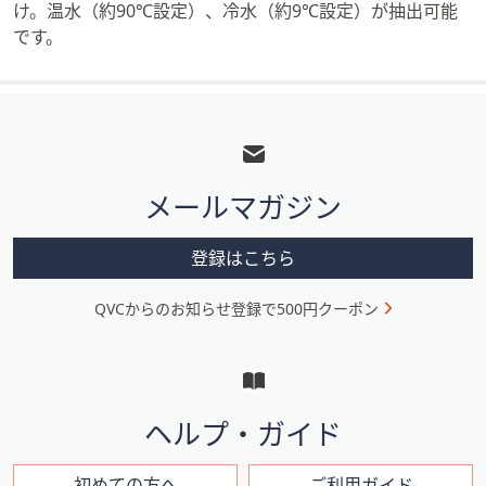
け。温水（約90℃設定）、冷水（約9℃設定）が抽出可能
です。
フ
ッ
タ
メールマガジン
ー
メ
登録はこちら
ニ
QVCからのお知らせ登録で500円クーポン
ュ
ー
と
イ
ヘルプ・ガイド
ン
初めての方へ
ご利用ガイド