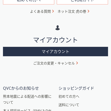
フ
ォ
よくある質問
ネット注文 虎の巻
メ
ー
シ
マイアカウント
ョ
ン
マイアカウント
ご注文の変更・キャンセル
QVCからのお知らせ
ショッピングガイド
熊本地震による配送への影響に
初めての方へ
ついて
送料について
本人認証サービス（EMV 3-Dセ