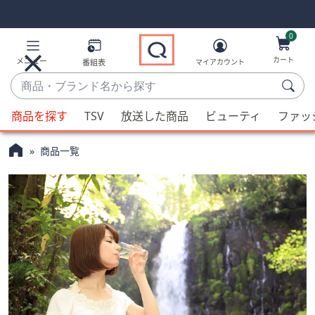
Skip
Skip
Navigation
Navigation
Links
Links2
0
カート
メニュー
番組表
マイアカウント
商
品・
候
ブ
商品を探す
TSV
放送した商品
ビューティ
ファッ
補
ラ
が
ン
商品一覧
利
ド
用
名
可
か
能
ら
な
探
場
す
合、
上
下
の