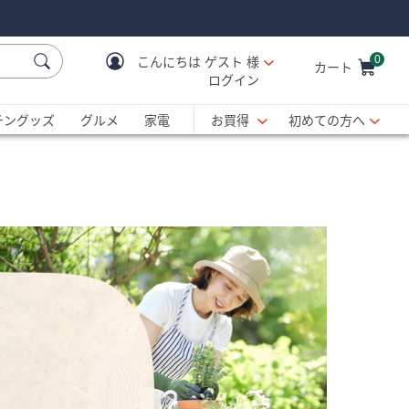
0
こんにちは
ゲスト 様
カート
ログイン
Cart is Empty
C
チングッズ
グルメ
家電
お買得
初めての方へ