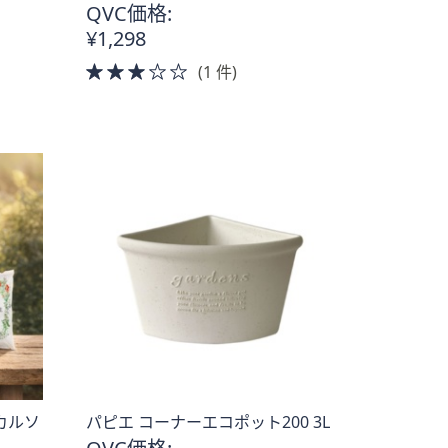
QVC価格:
¥1,298
3.0
(1 件)
of
5
Stars
カルソ
パピエ コーナーエコポット200 3L