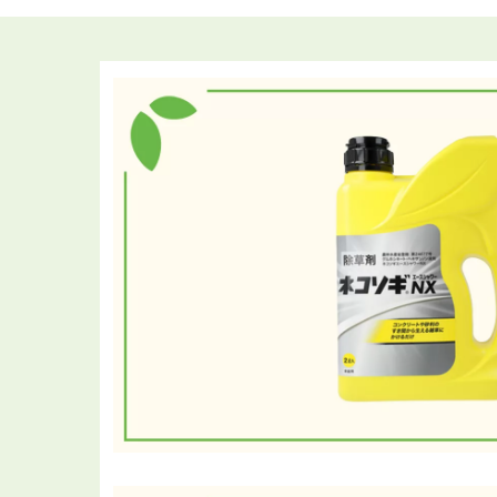
プ
し
て
閲
覧
で
き
ま
す