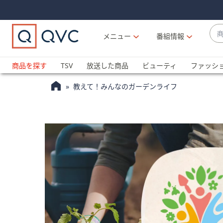
Skip
Skip
Navigation
Navigation
Links
Links2
商
メニュー
番組情報
品
候
ブ
補
ラ
商品を探す
TSV
放送した商品
ビューティ
ファッシ
が
ン
利
教えて！みんなのガーデンライフ
ド
用
名
可
か
能
ら
な
探
場
す
合
上
下
の
矢
印