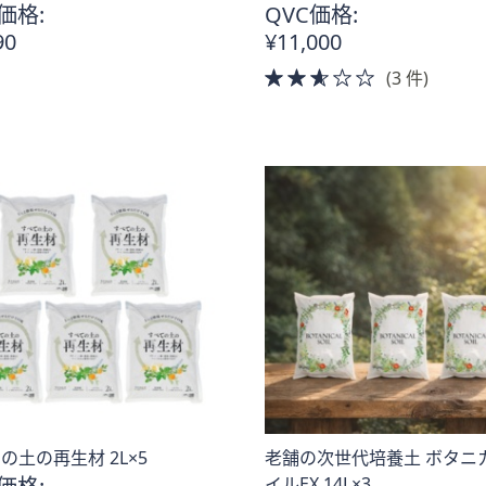
価格:
QVC価格:
90
¥11,000
2.5
(3 件)
of
5
Stars
の土の再生材 2L×5
老舗の次世代培養土 ボタニ
イルEX 14L×3