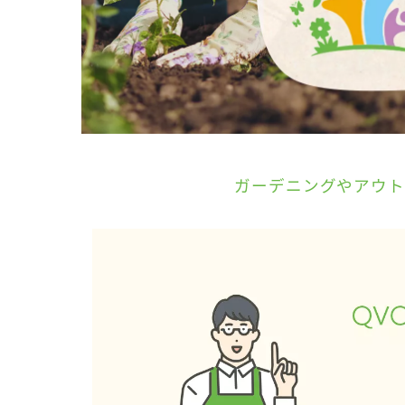
キ
ー
ま
た
は
タ
ッ
チ
デ
ガーデニングやアウト
バ
イ
ス
で
左
右
に
ス
ワ
イ