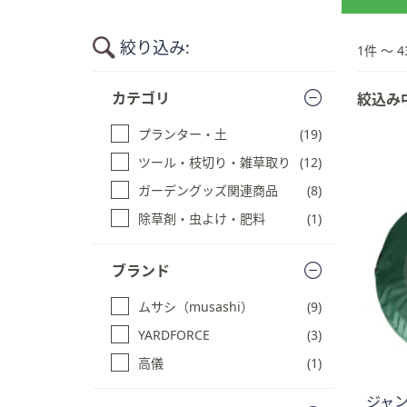
絞り込み:
1件 〜 4
商
カテゴリ
絞込み
品
一
プランター・土
(19)
覧
に
ツール・枝切り・雑草取り
(12)
ス
ガーデングッズ関連商品
(8)
キ
ッ
除草剤・虫よけ・肥料
(1)
プ
す
ブランド
る
ムサシ（musashi）
(9)
YARDFORCE
(3)
高儀
(1)
ジャン