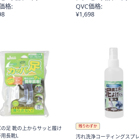
価格:
QVC価格:
98
¥1,698
残りわずか
パの足 靴の上からサッと履け
用長靴L
汚れ洗浄コーティングスプレ