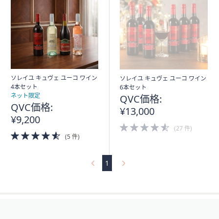
矢
印
キ
ー
ま
た
は
ソレイユ キュヴェ ユーコ ワイン
ソレイユ キュヴェ ユーコ ワイン
4本セット
6本セット
タ
ネット限定
QVC価格:
ッ
QVC価格:
¥13,000
チ
¥9,200
デ
4.5
(27 件)
4.5
of
バ
(5 件)
of
5
イ
5
Stars
ス
Stars
1
で
左
右
フ
に