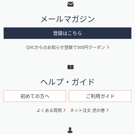
ッ
ス
ワ
タ
イ
メールマガジン
ー
プ
メ
し
登録はこちら
て
ニ
閲
QVCからのお知らせ登録で500円クーポン
ュ
覧
ー
で
き
と
ま
イ
す。
ヘルプ・ガイド
ン
フ
初めての方へ
ご利用ガイド
ォ
よくある質問
ネット注文 虎の巻
メ
ー