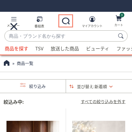
Skip
Skip
Navigation
Navigation
Links
Links2
0
カート
メニュー
番組表
マイアカウント
商
品・
候
ブ
商品を探す
TSV
放送した商品
ビューティ
ファッ
補
ラ
が
ン
商品一覧
利
ド
用
名
可
か
絞り込み
並び替え:
新着順
能
ら
な
探
場
絞込み中:
すべての絞り込みを外す
す
合、
上
下
の