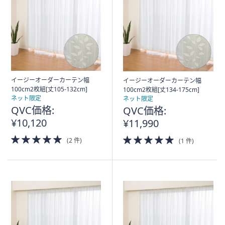
矢
印
キ
ー
ま
た
は
イージーオーダーカーテン幅
イージーオーダーカーテン幅
100cm2枚組[丈105-132cm]
100cm2枚組[丈134-175cm]
タ
ネット限定
ネット限定
ッ
QVC価格:
QVC価格:
チ
¥10,120
¥11,990
デ
5.0
5.0
バ
(2 件)
(1 件)
of
of
イ
5
5
ス
Stars
Stars
で
左
右
に