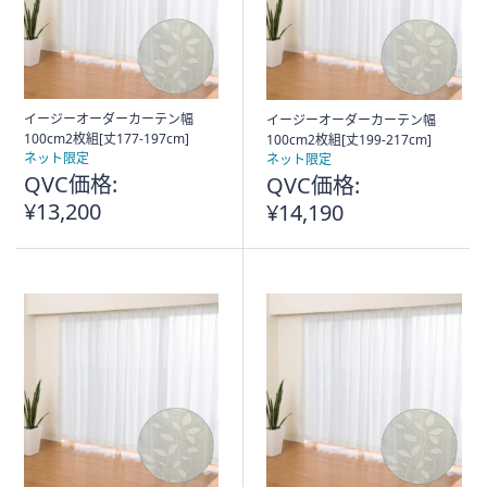
ス
ワ
イ
プ
し
イージーオーダーカーテン幅
イージーオーダーカーテン幅
て
100cm2枚組[丈177-197cm]
100cm2枚組[丈199-217cm]
閲
ネット限定
ネット限定
QVC価格:
QVC価格:
覧
¥13,200
で
¥14,190
き
ま
す。