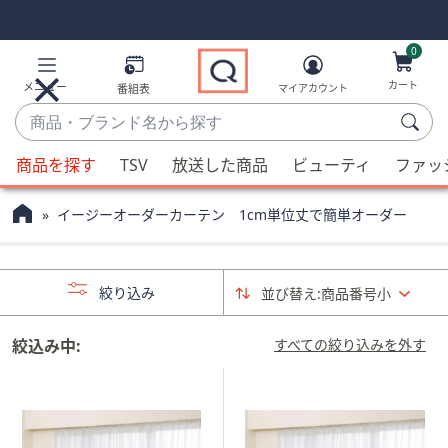
Skip
Skip
Navigation
Navigation
Links
Links2
0
カート
メニュー
番組表
マイアカウント
商
品・
候
ブ
商品を探す
TSV
放送した商品
ビューティ
ファッ
補
ラ
が
ン
イージーオーダーカーテン 1cm単位丈で簡単オーダー
利
ド
用
名
可
か
絞り込み
並び替え:
商品番号小
能
ら
な
探
場
絞込み中:
すべての絞り込みを外す
す
合、
上
下
の