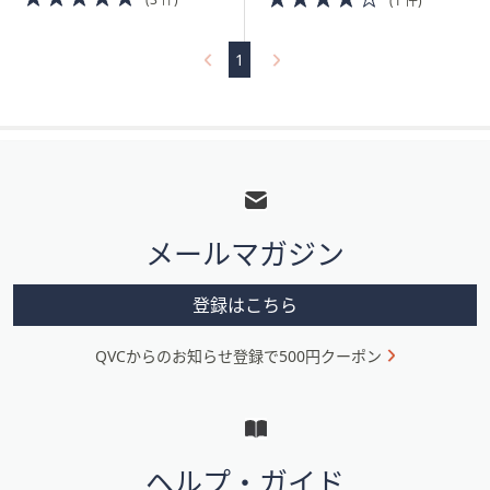
(1 件)
of
of
5
5
Stars
Stars
1
フ
ッ
タ
メールマガジン
ー
メ
登録はこちら
ニ
QVCからのお知らせ登録で500円クーポン
ュ
ー
と
イ
ヘルプ・ガイド