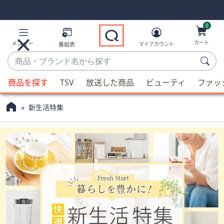
Skip
Skip
Navigation
Navigation
Links
Links2
0
カート
メニュー
番組表
マイアカウント
商
品・
候
ブ
商品を探す
TSV
放送した商品
ビューティ
ファッ
補
ラ
が
ン
新生活特集
利
ド
用
名
可
か
能
ら
な
探
場
す
合、
上
下
の