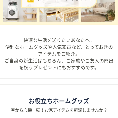
矢
印
キ
ー
ま
た
快適な生活を送りたいあなたへ。
は
便利なホームグッズや人気家電など、とっておきの
タ
アイテムをご紹介。
ッ
ご自身の新生活はもちろん、ご家族やご友人の門出
チ
を祝うプレゼントにもおすすめです。
デ
バ
イ
ス
で
左
お役立ちホームグッズ
右
春から心機一転！お家アイテムを新調しませんか？
に