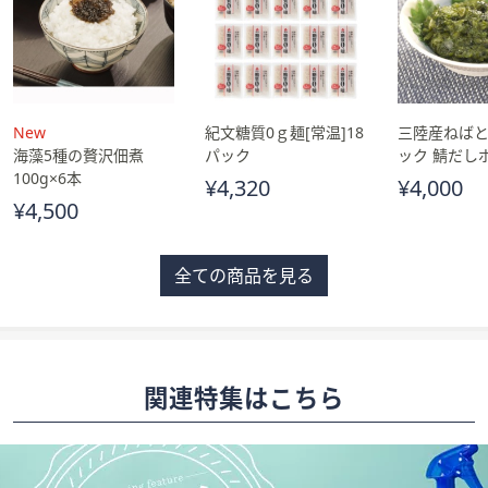
New
紀文糖質0ｇ麺[常温]18
三陸産ねばと
海藻5種の贅沢佃煮
パック
ック 鯖だし
100g×6本
¥4,320
¥4,000
¥4,500
全ての商品を見る
関連特集はこちら