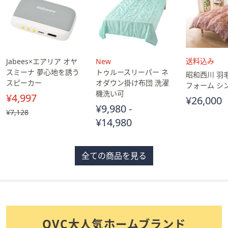
Jabees×エアリア オヤ
New
スミーナ 夢心地を誘う
トゥルースリーパー ネ
送
昭和西川 羽
スピーカー
オダウン掛け布団 洗濯
料
フォーム シ
機洗い可
込
¥4,997
¥26,000
み
¥9,980 -
, 過
¥7,128
¥14,980
去
価
格,
¥7,128
全ての商品を見る
QVC大人気ホームブランド