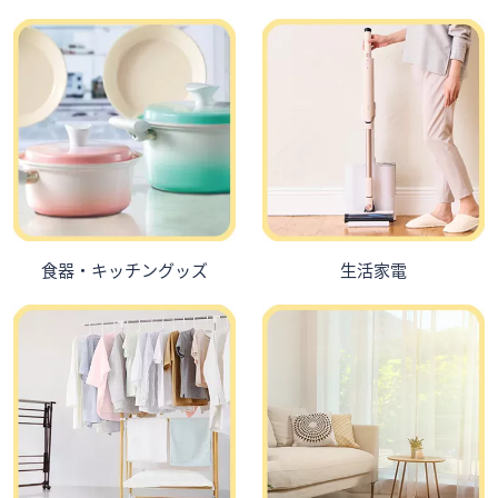
ス
ワ
イ
プ
し
て
閲
覧
で
き
ま
食器・キッチングッズ
生活家電
す。