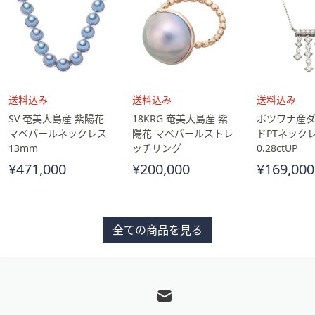
送
送
送
SV 奄美大島産 紫陽花
18KRG 奄美大島産 紫
ボツワナ産
料
料
料
マベパールネックレス
陽花 マベパールストレ
ドPTネックレ
込
込
込
13mm
ッチリング
0.28ctUP
み
み
み
¥471,000
¥200,000
¥169,000
全ての商品を見る
フ
ッ
タ