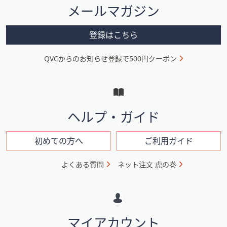
メールマガジン
ー
メ
登録はこちら
ニ
QVCからのお知らせ登録で500円クーポン
ュ
ー
と
イ
ヘルプ・ガイド
ン
フ
初めての方へ
ご利用ガイド
ォ
よくある質問
ネット注文 虎の巻
メ
ー
シ
マイアカウント
ョ