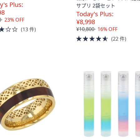
無
y's Plus:
サプリ 2袋セット
料
98
Today's Plus:
0
23% OFF
¥8,998
3.0
¥10,800
16% OFF
(13 件)
of
4.5
(22 件)
5
of
Stars
5
Stars