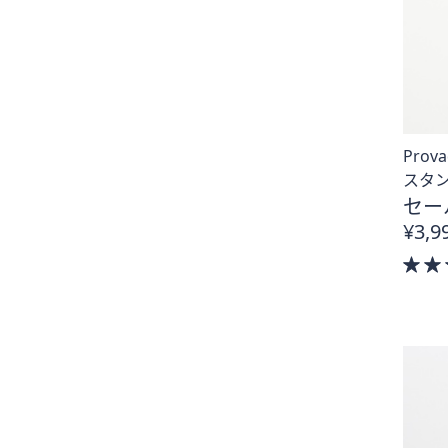
Pro
スタ
セー
¥3,9