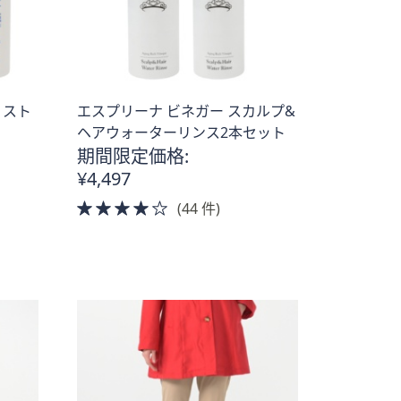
ミスト
エスプリーナ ビネガー スカルプ&
ヘアウォーターリンス2本セット
期間限定価格:
¥4,497
4.0
(44 件)
of
5
Stars