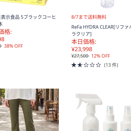
送
表示食品 5ブラックコーヒ
8/7まで送料無料
料
本
ReFa HYDRA CLEAR[リフ
無
価格:
ラクリア]
料
98
本日価格:
0
38% OFF
¥23,998
¥27,500
12% OFF
1.5
(13 件)
of
5
Stars