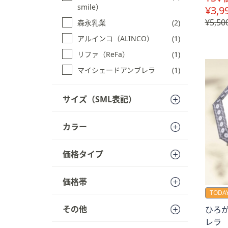
smile）
プ
¥3,9
し
¥5,50
森永乳業
(2)
て
アルインコ（ALINCO）
(1)
閲
リファ（ReFa）
(1)
覧
で
マイシェードアンブレラ
(1)
き
ま
サイズ（SML表記）
す
カラー
価格タイプ
価格帯
TODAY
その他
ひろ
レラ