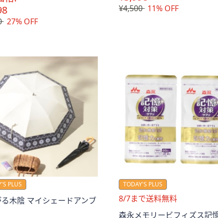
¥4,500
11% OFF
98
0
27% OFF
。
'S PLUS
TODAY'S PLUS
送
8/7まで送料無料
がる木陰 マイシェードアンブ
料
森永メモリービフィズス記