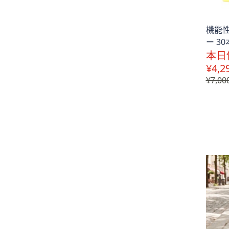
機能性
ー 30
本日
¥4,2
¥7,00