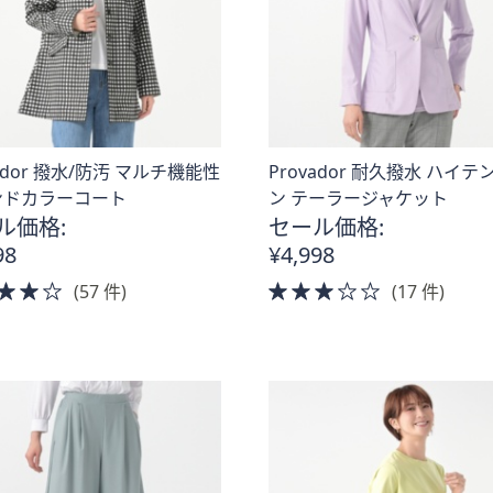
vador 撥水/防汚 マルチ機能性
Provador 耐久撥水 ハイテ
ンドカラーコート
ン テーラージャケット
ル価格:
セール価格:
98
¥4,998
4.0
3.0
(57 件)
(17 件)
of
of
5
5
Stars
Stars