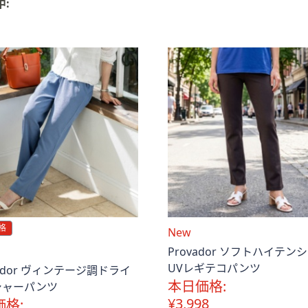
中:
格
New
Provador ソフトハイテン
UVレギテコパンツ
vador ヴィンテージ調ドライ
本日価格:
シャーパンツ
¥3,998
価格: