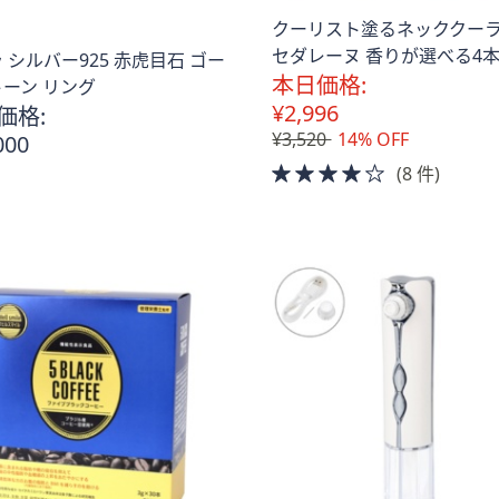
クーリスト塗るネッククーラ
セダレーヌ 香りが選べる4
 シルバー925 赤虎目石 ゴー
本日価格:
ーン リング
¥2,996
価格:
¥3,520
14% OFF
000
4.0
(8 件)
of
5
Stars