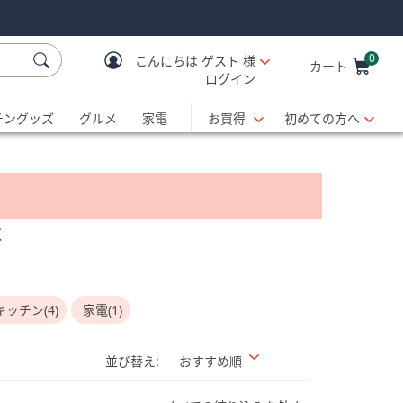
0
こんにちは
ゲスト 様
カート
ログイン
Cart is Empty
C
チングッズ
グルメ
家電
お買得
初めての方へ
く
ッチン(4)
家電(1)
並び替え:
おすすめ順