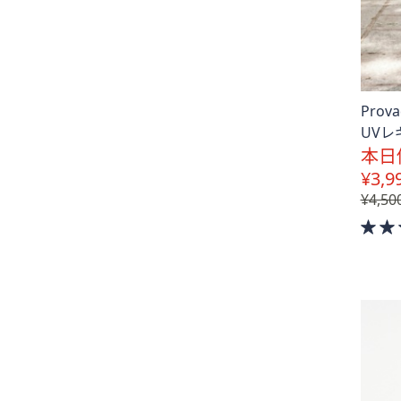
Pro
UVレ
本日
¥3,9
¥4,50