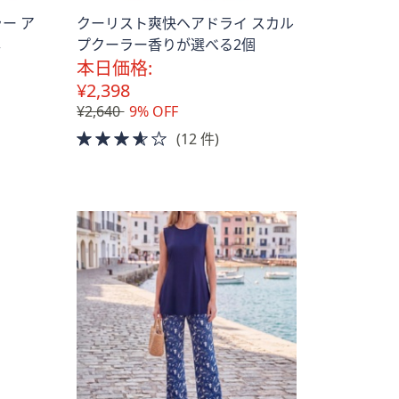
ー ア
クーリスト爽快ヘアドライ スカル
本
プクーラー香りが選べる2個
本日価格:
¥2,398
¥2,640
9% OFF
3.5
(12 件)
of
5
Stars