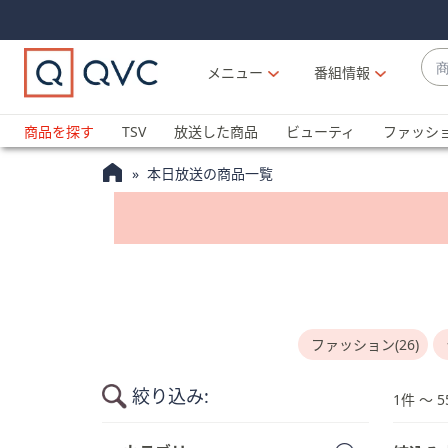
Skip
Skip
Navigation
Navigation
Links
Links2
商
メニュー
番組情報
品
候
ブ
補
ラ
商品を探す
TSV
放送した商品
ビューティ
ファッシ
が
ン
利
本日放送の商品一覧
ド
用
名
可
か
能
ら
な
探
場
す
合
上
ファッション(26)
下
の
絞り込み:
1件 〜 5
矢
印
商