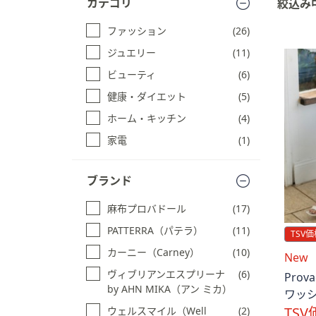
カテゴリ
絞込み
品
キ
一
ー
ファッション
(26)
覧
ま
に
ジュエリー
(11)
た
ス
は
ビューティ
(6)
キ
タ
ッ
健康・ダイエット
(5)
ッ
プ
ホーム・キッチン
(4)
す
チ
る
家電
(1)
デ
バ
イ
ブランド
ス
麻布プロバドール
(17)
で
左
PATTERRA（パテラ）
(11)
TSV価
右
カーニー（Carney）
(10)
New
に
ヴィブリアンエスプリーナ
(6)
Pro
ス
by AHN MIKA（アン ミカ）
ワッ
ワ
TSV
イ
ウェルスマイル（Well
(2)