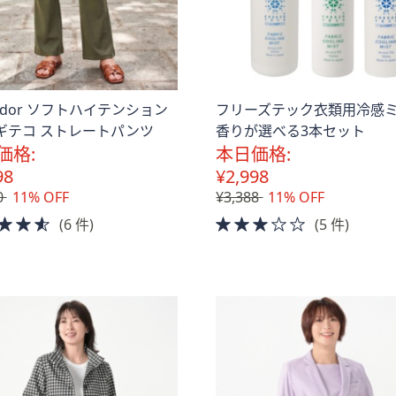
vador ソフトハイテンション
フリーズテック衣類用冷感
ギテコ ストレートパンツ
香りが選べる3本セット
価格:
本日価格:
98
¥2,998
0
11% OFF
¥3,388
11% OFF
4.5
3.0
(6 件)
(5 件)
of
of
5
5
Stars
Stars