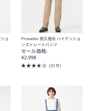
ンショ
Provador 耐久撥水 ハイテンショ
ンストレートパンツ
セール価格:
¥2,998
3.5
(20 件)
of
5
Stars