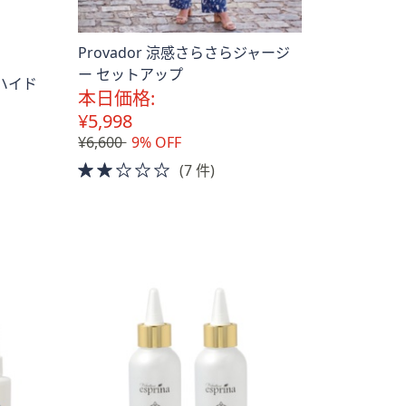
Provador 涼感さらさらジャージ
ー セットアップ
ァハイド
本日価格:
¥5,998
¥6,600
9% OFF
2.0
(7 件)
of
5
Stars