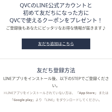
QVCのLINE公式アカウントと
矢
印
初めて友だちになった方に
キ
QVCで使えるクーポンをプレゼント！
ー
ご登録後もあなたにピッタリなお得な情報が届きます♪
ま
た
は
友だち追加はこちら
タ
ッ
チ
デ
友だち登録方法
バ
イ
LINEアプリをインストール後、以下のSTEPでご登録くださ
ス
い。
で
※LINEアプリをインストールされていない方は、
「
App Store
」
または
左
右
「
Google play
」
より 「LINE」をダウンロードしてください。
に