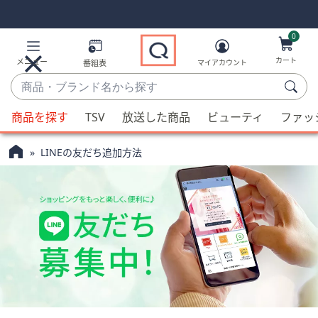
Skip
Skip
Navigation
Navigation
Links
Links2
0
カート
メニュー
番組表
マイアカウント
商
品・
候
ブ
商品を探す
TSV
放送した商品
ビューティ
ファッ
補
ラ
QVC
が
ン
LINEの友だち追加方法
利
ド
用
名
可
か
能
ら
な
探
場
す
合、
上
下
の