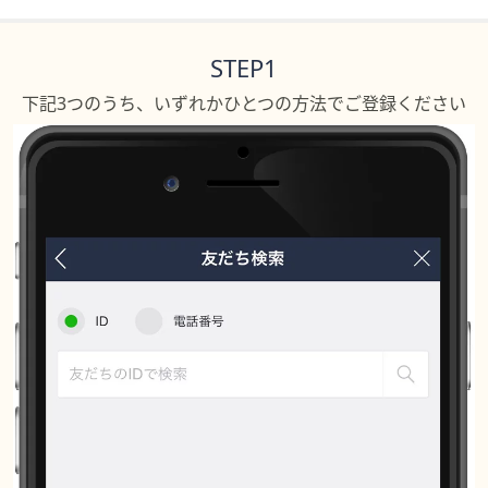
ス
ワ
イ
STEP1
プ
下記3つのうち、いずれかひとつの方法でご登録ください
し
て
閲
覧
で
き
ま
す。