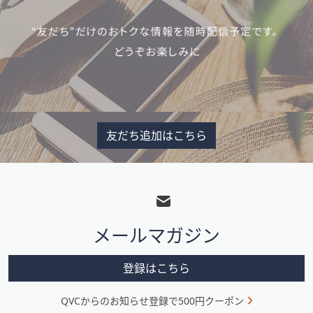
友だち追加はこちら
フ
ッ
タ
メールマガジン
ー
メ
登録はこちら
ニ
QVCからのお知らせ登録で500円クーポン
ュ