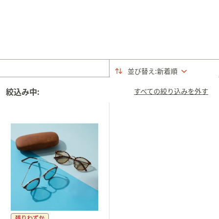
矢
印
キ
ー
ま
た
並び替え:
新着順
は
タ
絞込み中:
すべての絞り込みを外す
ッ
チ
デ
バ
イ
ス
で
左
右
に
残りわずか