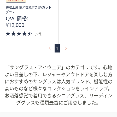
ス
ワ
美眼工房 偏光機能付きUVカット
イ
グラス
QVC価格:
プ
¥12,000
し
て
4.5
(6 件)
of
閲
5
覧
Stars
1
で
き
ま
「サングラス・アイウェア」のカテゴリです。心地
す。
よい日差しの下、レジャーやアウトドアを楽しむ方
におすすめのサングラスは人気ブランド、機能性の
高いものなど様々なコレクションをラインアップ。
お洒落感覚で着用できるシニアグラス、リーディン
ググラスも種類豊富にご用意しました。
フ