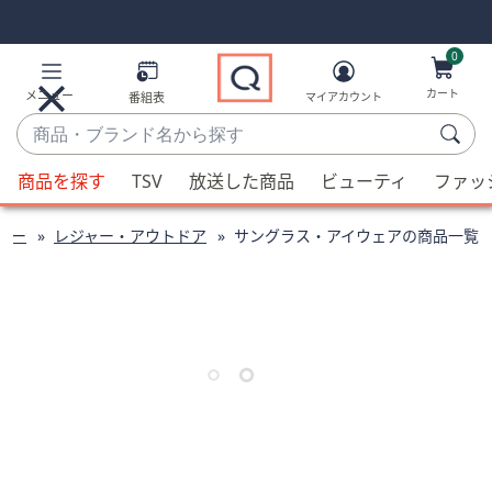
Skip
Skip
Navigation
Navigation
Links
Links2
0
カート
メニュー
番組表
マイアカウント
商
品・
候
ブ
商品を探す
TSV
放送した商品
ビューティ
ファッ
補
ラ
が
ン
ビー
レジャー・アウトドア
サングラス・アイウェアの商品一覧
利
ド
用
名
可
か
能
ら
な
探
場
す
合、
上
下
の