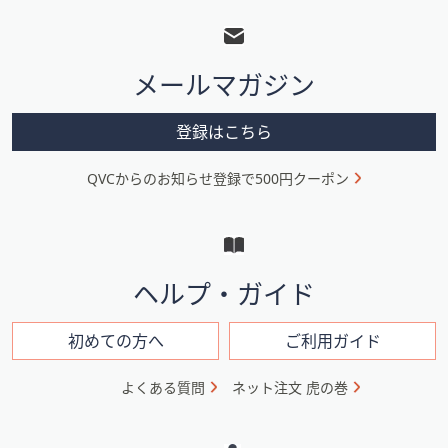
ッ
タ
メールマガジン
ー
メ
登録はこちら
ニ
QVCからのお知らせ登録で500円クーポン
ュ
ー
と
イ
ヘルプ・ガイド
ン
フ
初めての方へ
ご利用ガイド
ォ
よくある質問
ネット注文 虎の巻
メ
ー