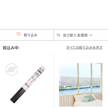
矢
印
キ
ー
ま
た
絞り込み
並び替え:
新着順
は
タ
絞込み中:
すべての絞り込みを外す
ッ
チ
デ
バ
イ
ス
で
左
右
に