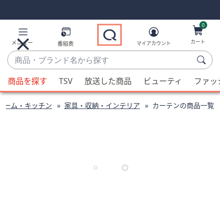
Skip
Skip
Navigation
Navigation
Links
Links2
0
カート
メニュー
番組表
マイアカウント
商
品・
候
ブ
商品を探す
TSV
放送した商品
ビューティ
ファッ
補
ラ
が
ン
ホーム・キッチン
家具・収納・インテリア
カーテンの商品一覧
利
ド
用
名
可
か
能
ら
な
探
場
す
合、
上
下
の