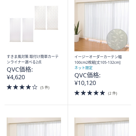
すきま風対策 取付け簡単カーテ
イージーオーダーカーテン幅
ンライナー選べる2点
100cm2枚組[丈105-132cm]
QVC価格:
ネット限定
QVC価格:
¥4,620
¥10,120
4.0
(5 件)
of
5.0
(2 件)
5
of
Stars
5
Stars