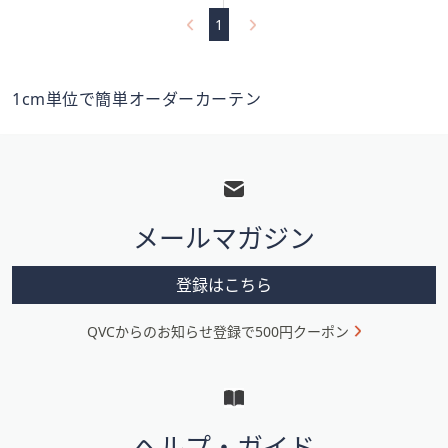
Stars
1
1cm単位で簡単オーダーカーテン
フ
ッ
タ
メールマガジン
ー
メ
登録はこちら
ニ
QVCからのお知らせ登録で500円クーポン
ュ
ー
と
イ
ヘルプ・ガイド