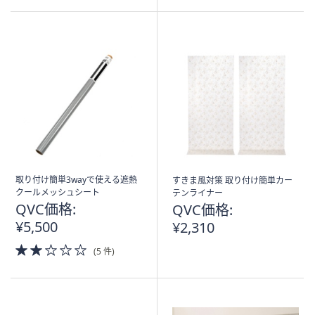
5
5
Stars
Stars
取り付け簡単3wayで使える遮熱
すきま風対策 取り付け簡単カー
クールメッシュシート
テンライナー
QVC価格:
QVC価格:
¥5,500
¥2,310
2.0
(5 件)
of
5
Stars