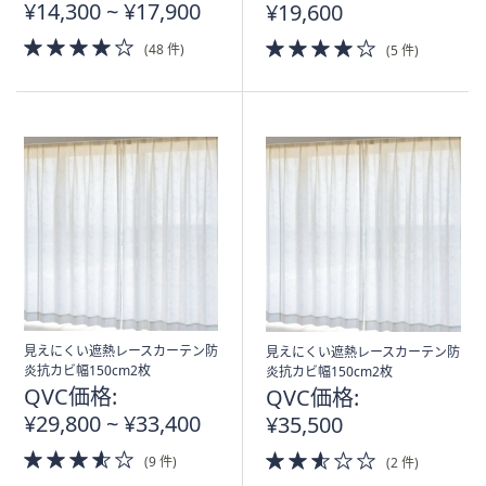
¥14,300 ~ ¥17,900
¥19,600
4.0
4.0
(48 件)
(5 件)
of
of
5
5
Stars
Stars
見えにくい遮熱レースカーテン防
見えにくい遮熱レースカーテン防
炎抗カビ幅150cm2枚
炎抗カビ幅150cm2枚
QVC価格:
QVC価格:
¥29,800 ~ ¥33,400
¥35,500
3.5
2.5
(9 件)
(2 件)
of
of