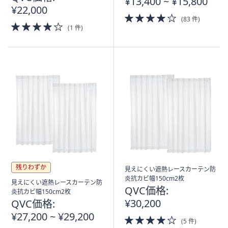
¥13,400 ~ ¥15,800
¥22,000
4.0
(83 件)
4.0
of
(1 件)
of
5
5
Stars
Stars
残りわずか
見えにくい遮熱レースカーテン防
炎抗カビ幅150cm2枚
見えにくい遮熱レースカーテン防
QVC価格:
炎抗カビ幅150cm2枚
¥30,200
QVC価格:
¥27,200 ~ ¥29,200
4.0
(5 件)
of