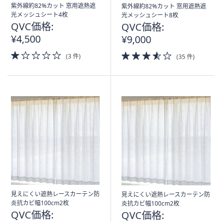
ス
紫外線約82%カット 窓用遮熱遮
紫外線約82%カット 窓用遮熱遮
ワ
光メッシュシート4枚
光メッシュシート8枚
イ
QVC価格:
QVC価格:
プ
¥4,500
¥9,000
し
1.0
3.5
(3 件)
(35 件)
て
of
of
閲
5
5
Stars
Stars
覧
で
き
ま
す。
見えにくい遮熱レースカーテン防
見えにくい遮熱レースカーテン防
炎抗カビ幅100cm2枚
炎抗カビ幅100cm2枚
QVC価格:
QVC価格: