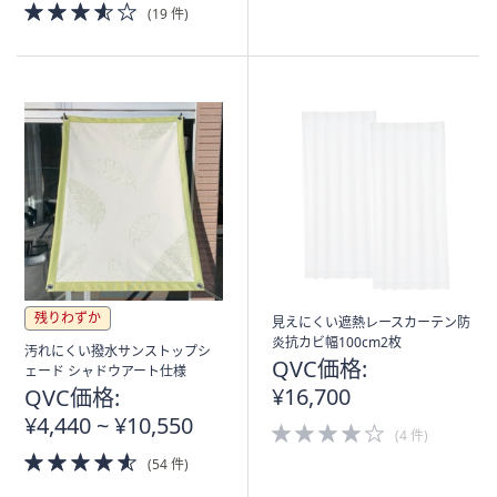
3.5
(19 件)
5
of
Stars
5
Stars
残りわずか
見えにくい遮熱レースカーテン防
炎抗カビ幅100cm2枚
汚れにくい撥水サンストップシ
QVC価格:
ェード シャドウアート仕様
¥16,700
QVC価格:
¥4,440 ~ ¥10,550
4.0
(4 件)
of
4.5
(54 件)
5
of
Stars
5