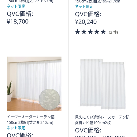
150cm2枚組[丈177-197cm]
150cm2枚組[丈199-217cm]
ネット限定
ネット限定
QVC価格:
QVC価格:
¥18,700
¥20,240
5.0
(3 件)
of
5
Stars
イージーオーダーカーテン幅
見えにくい遮熱レースカーテン防
150cm2枚組[丈219-240cm]
炎抗カビ幅100cm2枚
ネット限定
QVC価格:
QVC価格: