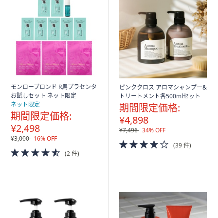
モンローブロンド R馬プラセンタ
ピンククロス アロマシャンプー&
お試しセット ネット限定
トリートメント各500mlセット
ネット限定
期間限定価格:
期間限定価格:
¥4,898
¥2,498
¥7,496
34% OFF
¥3,000
16% OFF
4.0
(39 件)
4.5
of
(2 件)
of
5
5
Stars
Stars