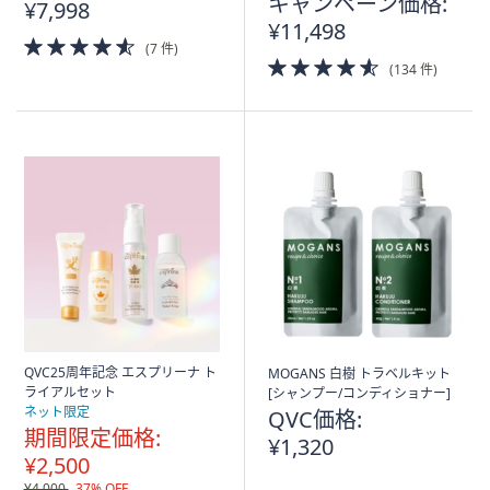
キャンペーン価格:
¥7,998
¥11,498
4.5
(7 件)
of
4.5
(134 件)
5
of
Stars
5
Stars
QVC25周年記念 エスプリーナ ト
MOGANS 白樹 トラベルキット
ライアルセット
[シャンプー/コンディショナー]
ネット限定
QVC価格:
期間限定価格:
¥1,320
¥2,500
¥4,000
37% OFF