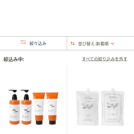
矢
印
キ
ー
ま
た
絞り込み
並び替え:
新着順
は
タ
絞込み中:
すべての絞り込みを外す
ッ
チ
デ
バ
イ
ス
で
左
右
に