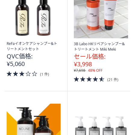
ReFaイオンケアシャンプー&ト
3B Labo HKリペアシャンプー&
リートメントセット
トリートメント Miki Meki
QVC価格:
セール価格:
¥5,060
¥3,998
¥7,698
48% OFF
3.0
(1 件)
of
4.5
(21 件)
5
of
Stars
5
Stars