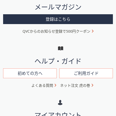
タ
メールマガジン
ー
メ
登録はこちら
ニ
QVCからのお知らせ登録で500円クーポン
ュ
ー
と
イ
ヘルプ・ガイド
ン
フ
初めての方へ
ご利用ガイド
ォ
よくある質問
ネット注文 虎の巻
メ
ー
シ
マイアカウント