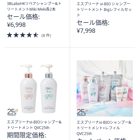
ス
3BLaboHKリペアシャンプー&ト
エスプリーナ vi-BIO シャンプー
ワ
リートメントMiki Meki各2本
トリートメント Bigレフィルセッ
イ
セール価格:
ト
セール価格:
プ
¥6,998
¥7,998
し
4.5
(8 件)
て
of
閲
5
Stars
覧
で
き
ま
す。
エスプリーナvi-BIOシャンプー&
エスプリーナvi-BIOシャンプー&
トリートメント QVC25th
トリートメント+レフィル
期間限定価格:
QVC25th