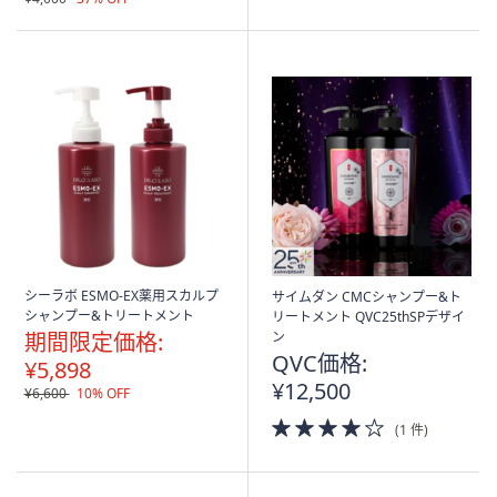
シーラボ ESMO-EX薬用スカルプ
サイムダン CMCシャンプー&ト
シャンプー&トリートメント
リートメント QVC25thSPデザイ
期間限定価格:
ン
QVC価格:
¥5,898
¥12,500
¥6,600
10% OFF
4.0
(1 件)
of
5
Stars