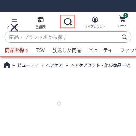
Skip
Skip
Navigation
Navigation
Links
Links2
0
カート
メニュー
番組表
マイアカウント
商
品・
候
ブ
商品を探す
TSV
放送した商品
ビューティ
ファッ
補
ラ
が
ン
ビューティ
ヘアケア
ヘアケアセット・他の商品一覧
利
ド
用
名
可
か
能
ら
な
探
場
す
合、
上
下
の