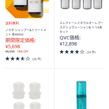
エレクトーレミネラルオーレプー
スデシュヴゥーシャン& トリ4本
送
ノウネ シャンプー&トリートメ
セット
料
ント 各400ml
QVC価格:
無
期間限定価格:
料
¥12,898
¥5,698
4.0
¥6,998
18% OFF
(24 件)
of
3.5
(26 件)
5
of
Stars
5
Stars