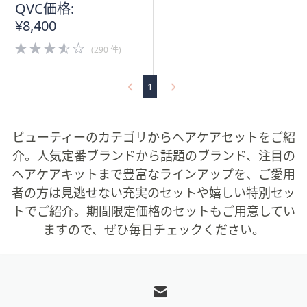
QVC価格:
¥8,400
3.5
(290 件)
of
5
Stars
1
ビューティーのカテゴリからヘアケアセットをご紹
介。人気定番ブランドから話題のブランド、注目の
ヘアケアキットまで豊富なラインアップを、ご愛用
者の方は見逃せない充実のセットや嬉しい特別セッ
トでご紹介。期間限定価格のセットもご用意してい
ますので、ぜひ毎日チェックください。
フ
ッ