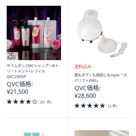
サイムダン CMCシャンプー&ト
リートメント+レフィル
送
顔もボディも頭皮にもmyse「ス
QVC25thSP
料
パリフトEMS」
QVC価格:
込
QVC価格:
¥21,500
み
¥28,600
4.0
(61 件)
5.0
of
(3 件)
of
5
5
Stars
Stars