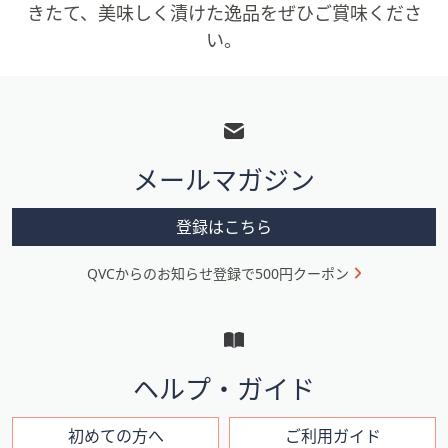
きたて、美味しく漬けた逸品をぜひご賞味くださ
い。
フ
ッ
タ
メールマガジン
ー
メ
登録はこちら
ニ
QVCからのお知らせ登録で500円クーポン
ュ
ー
と
イ
ヘルプ・ガイド
ン
フ
初めての方へ
ご利用ガイド