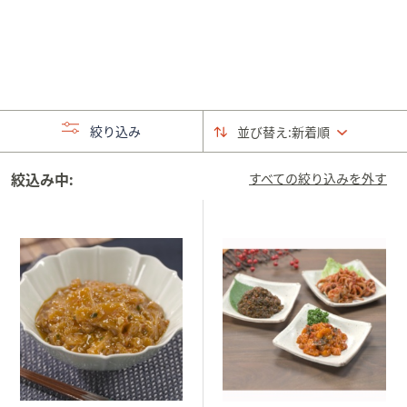
矢
印
キ
ー
ま
た
絞り込み
並び替え:
新着順
は
タ
絞込み中:
すべての絞り込みを外す
ッ
チ
デ
バ
イ
ス
で
左
右
に