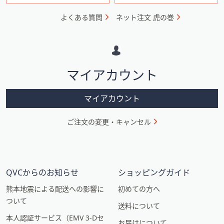
ォ
よくある質問
ネット注文 虎の巻
メ
ー
シ
マイアカウント
ョ
ン
マイアカウント
ご注文の変更・キャンセル
QVCからのお知らせ
ショッピングガイド
熊本地震による配送への影響に
初めての方へ
ついて
送料について
本人認証サービス（EMV 3-Dセ
お届けについて