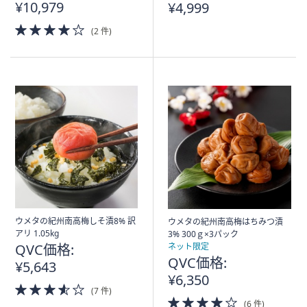
¥10,979
¥4,999
4.0
(2 件)
of
5
Stars
ウメタの紀州南高梅しそ漬8% 訳
ウメタの紀州南高梅はちみつ漬
アリ 1.05kg
3% 300ｇ×3パック
QVC価格:
ネット限定
QVC価格:
¥5,643
¥6,350
3.5
(7 件)
of
4.0
(6 件)