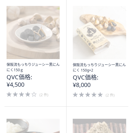
保阪流もっちりジューシー黒にん
保阪流もっちりジューシー黒にん
にく150ｇ
にく 150g×2
QVC価格:
QVC価格:
¥4,500
¥8,000
4.0
5.0
(2 件)
(2 件)
of
of
5
5
Stars
Stars