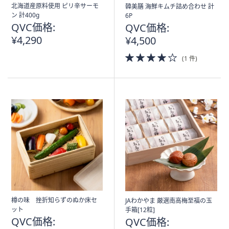
ス
北海道産原料使用 ピリ辛サーモ
韓美膳 海鮮キムチ詰め合わせ 計
ワ
ン 計400g
6P
イ
QVC価格:
QVC価格:
プ
¥4,290
¥4,500
し
4.0
(1 件)
て
of
閲
5
Stars
覧
で
き
ま
す。
樽の味 挫折知らずのぬか床セ
JAわかやま 厳選南高梅至福の玉
ット
手箱[12粒]
QVC価格:
QVC価格: