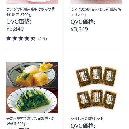
ウメタの紀州南高梅はちみつ漬
ウメタの紀州南高梅しそ漬8% 訳
4% 訳アリ700ｇ
アリ700g
QVC価格:
QVC価格:
¥3,849
¥3,849
4.5
(3 件)
of
5
Stars
長野大鹿村で漬けた白菜漬・野
からし高菜6袋セット
沢菜漬 800ｇ
QVC価格: