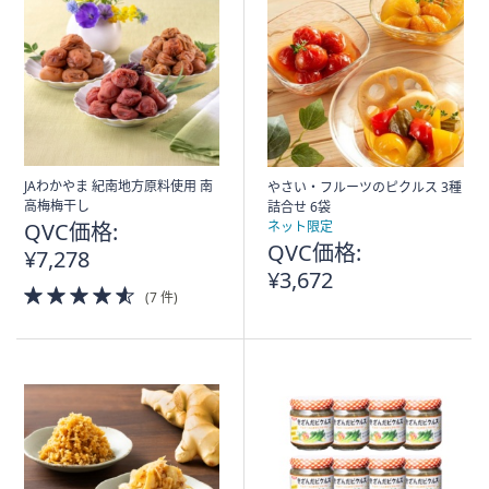
JAわかやま 紀南地方原料使用 南
やさい・フルーツのピクルス 3種
高梅梅干し
詰合せ 6袋
QVC価格:
ネット限定
QVC価格:
¥7,278
¥3,672
4.5
(7 件)
of
5
Stars