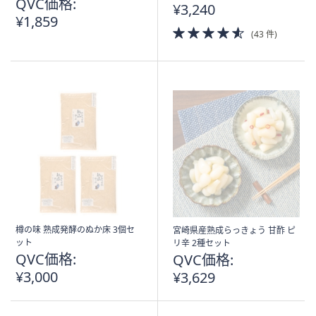
QVC価格:
¥3,240
¥1,859
4.5
(43 件)
of
5
Stars
樽の味 熟成発酵のぬか床 3個セ
宮崎県産熟成らっきょう 甘酢 ピ
ット
リ辛 2種セット
QVC価格:
QVC価格:
¥3,000
¥3,629