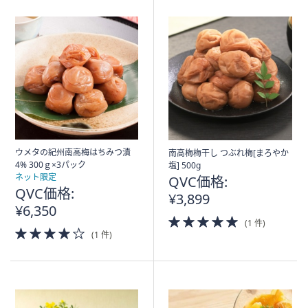
ウメタの紀州南高梅はちみつ漬
南高梅梅干し つぶれ梅[まろやか
4% 300ｇ×3パック
塩] 500g
ネット限定
QVC価格:
QVC価格:
¥3,899
¥6,350
5.0
(1 件)
4.0
of
(1 件)
of
5
5
Stars
Stars