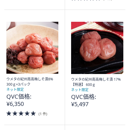
5
of
Stars
5
Stars
ウメタの紀州南高梅しそ漬8%
ウメタの紀州南高梅しそ漬 17%
300ｇ×3パック
【特選】 600ｇ
ネット限定
ネット限定
QVC価格:
QVC価格:
¥6,350
¥5,497
5.0
(1 件)
of
5
Stars