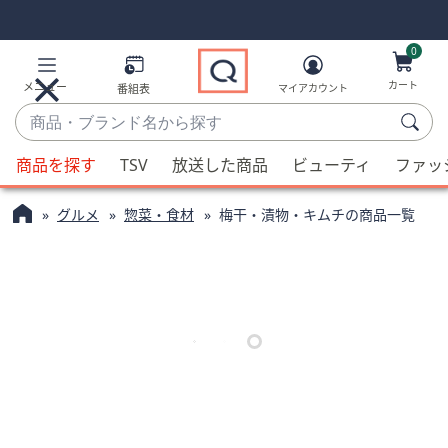
Skip
Skip
Navigation
Navigation
Links
Links2
0
カート
メニュー
番組表
マイアカウント
商
品・
候
ブ
商品を探す
TSV
放送した商品
ビューティ
ファッ
補
ラ
が
ン
グルメ
惣菜・食材
梅干・漬物・キムチの商品一覧
利
ド
用
名
可
か
能
ら
な
探
場
す
合、
上
下
の