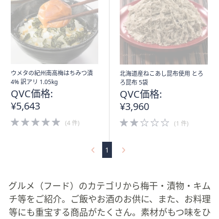
ウメタの紀州南高梅はちみつ漬
北海道産ねこあし昆布使用 とろ
4% 訳アリ 1.05kg
ろ昆布 5袋
QVC価格:
QVC価格:
¥5,643
¥3,960
5.0
2.0
(4 件)
(1 件)
of
of
5
5
Stars
Stars
1
グルメ（フード）のカテゴリから梅干・漬物・キム
チ等をご紹介。ご飯やお酒のお供に、また、お料理
等にも重宝する商品がたくさん。素材がもつ味をひ