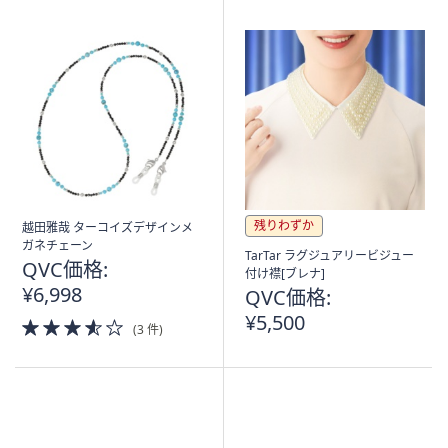
残りわずか
越田雅哉 ターコイズデザインメ
ガネチェーン
TarTar ラグジュアリービジュー
QVC価格:
付け襟[ブレナ]
¥6,998
QVC価格:
¥5,500
3.5
(3 件)
of
5
Stars