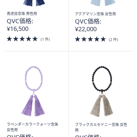
青虎目念珠 男性用
アクアマリン念珠 女性用
QVC価格:
QVC価格:
¥16,500
¥22,000
5.0
5.0
(1 件)
(2 件)
of
of
5
5
Stars
Stars
ラベンダーカラークォーツ念珠
ブラックカルセドニー念珠 女性
女性用
用