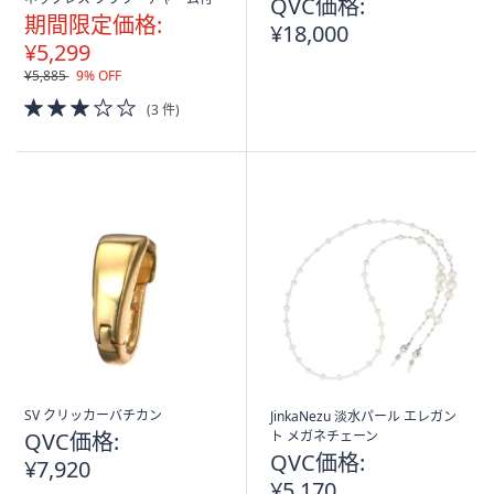
QVC価格:
期間限定価格:
¥18,000
¥5,299
¥5,885
9% OFF
3.0
(3 件)
of
5
Stars
SV クリッカーバチカン
JinkaNezu 淡水パール エレガン
QVC価格:
ト メガネチェーン
QVC価格:
¥7,920
¥5,170