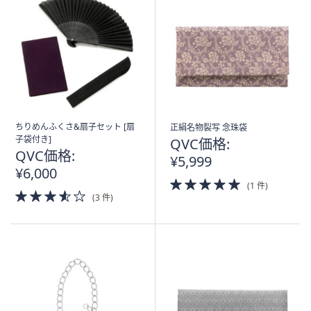
ちりめんふくさ&扇子セット [扇
正絹名物裂写 念珠袋
子袋付き]
QVC価格:
QVC価格:
¥5,999
¥6,000
5.0
(1 件)
3.5
of
(3 件)
of
5
5
Stars
Stars