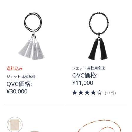
ジェット 男性用念珠
QVC価格:
送
ジェット 本連念珠
料
¥11,000
QVC価格:
込
¥30,000
4.0
み
(13 件)
of
5
Stars