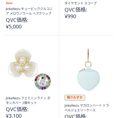
ス
New
ダイヤモンド スコープ
ワ
QVC価格:
JinkaNezu キュービックジルコニ
イ
ア メロウノワール ヘアクリップ
¥990
プ
QVC価格:
し
¥5,000
て
閲
覧
で
き
ま
す。
残りわずか
JinkaNezu フェミニンライン ボ
タンカバー 2個セット
JinkaNezu マカロンハート トラ
QVC価格:
ベルジュエリーケース
¥3,100
QVC価格: