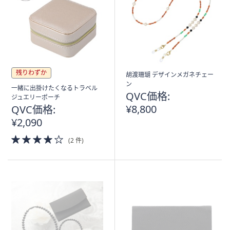
残りわずか
胡渡珊瑚 デザインメガネチェー
ン
一緒に出掛けたくなるトラベル
QVC価格:
ジュエリーポーチ
¥8,800
QVC価格:
¥2,090
4.0
(2 件)
of
5
Stars