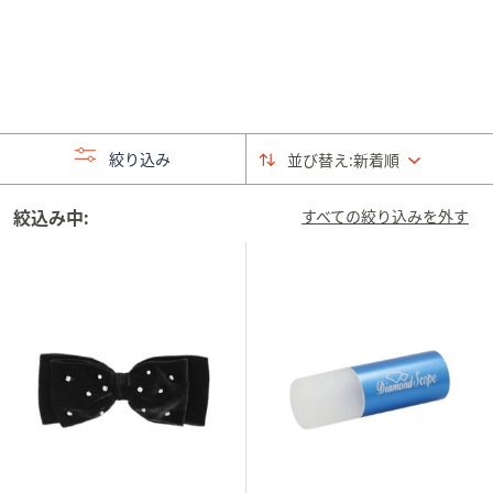
矢
印
キ
ー
ま
た
絞り込み
並び替え:
新着順
は
タ
絞込み中:
すべての絞り込みを外す
ッ
チ
デ
バ
イ
ス
で
左
右
に