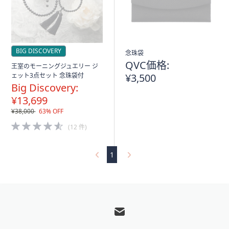
BIG DISCOVERY
念珠袋
QVC価格:
王室のモーニングジュエリー ジ
ェット3点セット 念珠袋付
¥3,500
Big Discovery:
¥13,699
¥38,000
63% OFF
4.5
(12 件)
of
5
Stars
1
フ
ッ
タ