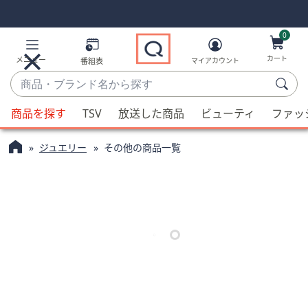
Skip
Skip
Navigation
Navigation
Links
Links2
0
カート
メニュー
番組表
マイアカウント
商
品・
候
ブ
商品を探す
TSV
放送した商品
ビューティ
ファッ
補
ラ
が
ン
ジュエリー
その他の商品一覧
利
ド
用
名
可
か
能
ら
な
探
場
す
合、
上
下
の