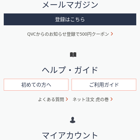
メールマガジン
ー
メ
登録はこちら
ニ
QVCからのお知らせ登録で500円クーポン
ュ
ー
と
イ
ヘルプ・ガイド
ン
フ
初めての方へ
ご利用ガイド
ォ
よくある質問
ネット注文 虎の巻
メ
ー
シ
マイアカウント
ョ