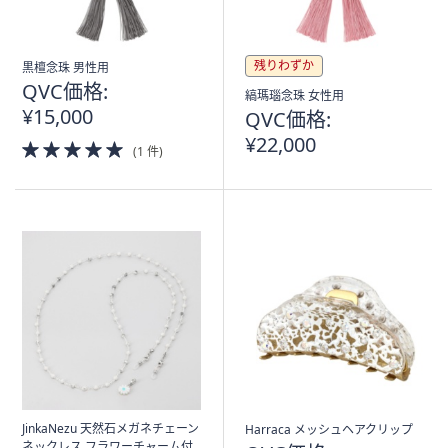
残りわずか
黒檀念珠 男性用
QVC価格:
縞瑪瑙念珠 女性用
¥15,000
QVC価格:
¥22,000
5.0
(1 件)
of
5
Stars
JinkaNezu 天然石メガネチェーン
Harraca メッシュヘアクリップ
ネックレス フラワーチャーム付