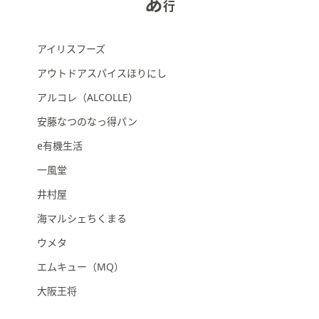
あ
行
矢
印
キ
アイリスフーズ
ー
アウトドアスパイスほりにし
ま
た
アルコレ（ALCOLLE）
は
安藤なつのなっ得パン
タ
e有機生活
ッ
チ
一風堂
デ
井村屋
バ
イ
海マルシェちくまる
ス
ウメタ
で
エムキュー（MQ）
左
右
大阪王将
に