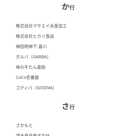
ス
か
行
ワ
イ
プ
株式会社マサエイ水産加工
し
株式会社ヒカリ食品
て
閲
神田明神下 喜川
覧
ガルバ（GARBA）
で
き
味の牛たん喜助
ま
CoCo壱番屋
す。
ゴディバ（GODIVA）
さ
行
さかもと
清水食品株式会社