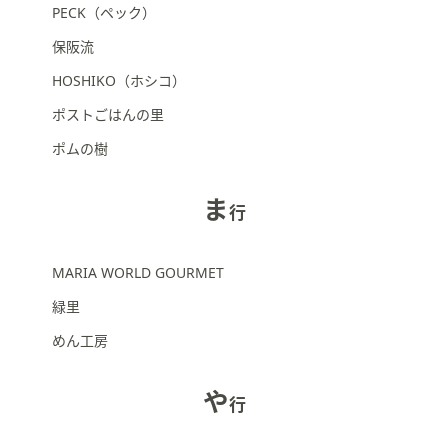
PECK（ペック）
保阪流
HOSHIKO（ホシコ）
ポストごはんの里
ポムの樹
ま
行
MARIA WORLD GOURMET
緑里
めん工房
や
行