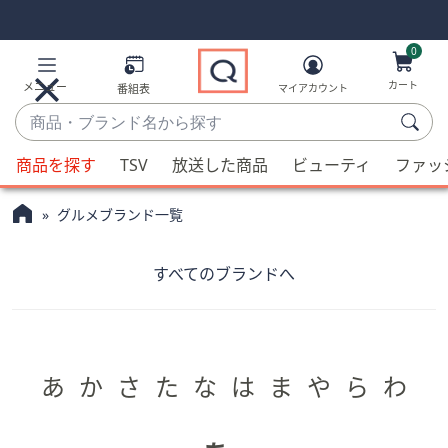
Skip
Skip
Navigation
Navigation
Links
Links2
0
カート
メニュー
番組表
マイアカウント
商
品・
候
ブ
商品を探す
TSV
放送した商品
ビューティ
ファッ
補
ラ
が
ン
グルメブランド一覧
利
ド
用
名
可
すべてのブランドへ
か
能
ら
な
探
場
す
合、
あ
か
さ
た
な
は
ま
や
ら
わ
上
下
の