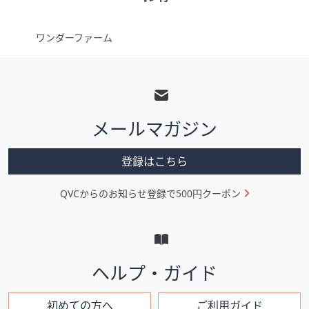
ワンダーファーム
フ
ッ
タ
メールマガジン
ー
メ
登録はこちら
ニ
QVCからのお知らせ登録で500円クーポン
ュ
ー
と
イ
ヘルプ・ガイド
ン
初めての方へ
ご利用ガイド