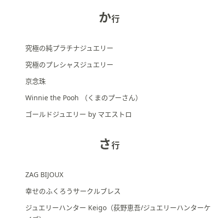
ス
ワ
か
行
イ
プ
し
究極の純プラチナジュエリー
て
究極のプレシャスジュエリー
閲
京念珠
覧
で
Winnie the Pooh （くまのプーさん）
き
ゴールドジュエリー by マエストロ
ま
す。
さ
行
ZAG BIJOUX
幸せのふくろうサークルブレス
ジュエリーハンター Keigo（荻野恵吾/ジュエリーハンターケ