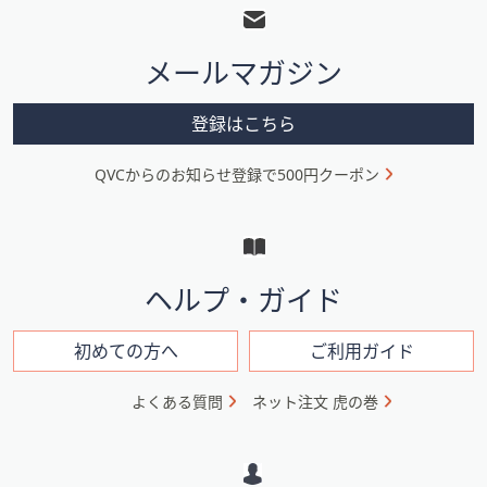
ッ
タ
メールマガジン
ー
メ
登録はこちら
ニ
QVCからのお知らせ登録で500円クーポン
ュ
ー
と
イ
ヘルプ・ガイド
ン
フ
初めての方へ
ご利用ガイド
ォ
よくある質問
ネット注文 虎の巻
メ
ー