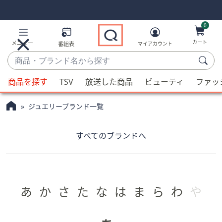
Skip
Skip
Navigation
Navigation
Links
Links2
0
カート
メニュー
番組表
マイアカウント
商
品・
候
ブ
商品を探す
TSV
放送した商品
ビューティ
ファッ
補
ラ
が
ン
ジュエリーブランド一覧
利
ド
用
名
可
すべてのブランドへ
か
能
ら
な
探
場
す
合、
あ
か
さ
た
な
は
ま
ら
わ
や
上
下
の