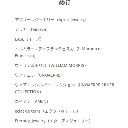
あ
行
矢
印
キ
アプリーレジュエリー（AprireJewelry）
ー
アラカ（Harraca）
ま
た
EASE（イーズ）
は
イルムラーノディフランチェスカ（Il Murano di
タ
Francesca）
ッ
ウィリアムモリス（WILLIAM MORRIS）
チ
デ
ウノアエレ（UNOAERRE）
バ
ウノアエレシルバーコレクション（UNOAERRE SILVER
イ
COLLECTION）
ス
で
エイメン（AMEN）
左
eclat de terre（エクラドゥテール）
右
Eternity_Jewelry（エタニティジュエリー）
に