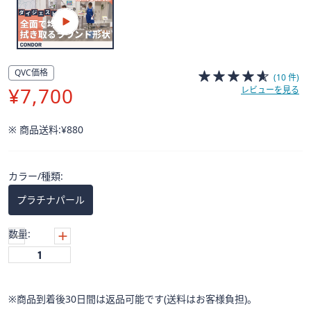
※過去放送分のため価格やキャンペーン情報は変更されている場合
があります。
QVC価格
(10 件)
削
¥7,700
レビューを見る
除
※ 商品送料:
¥880