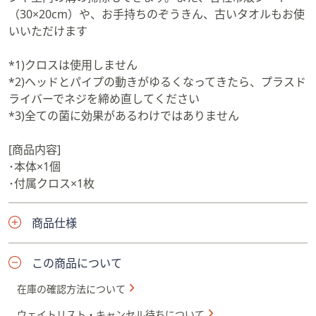
柄が長いので、立ったままカーペットやフローリングの清
掃ができます。伸縮柄部分にはローレット加工（細かい凹
凸状の加工）を施しました。また、グリップ素材（ポリプ
ロピレン・ポリエチレン）、スチール製パイプのポリプロ
ピレン被覆部分に抗菌加工を実施しています(*3)
〇窓のサッシや室内の溝の掃除も
抗菌防臭加工が施された付属クロスは、両面使用可能。付
属クロスを装着したうえで、側面ブラシを使って窓のサッ
シや室内の溝の掃除もできます。また、各社市販シート
（30×20cm）や、お手持ちのぞうきん、古いタオルもお使
いいただけます
*1)クロスは使用しません
*2)ヘッドとパイプの動きがゆるくなってきたら、プラスド
ライバーでネジを締め直してください
*3)全ての菌に効果があるわけではありません