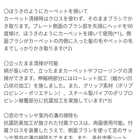
商品詳細
〇全面で均等に拭き取るラウンド形状
フローリングもカーペットの清掃にも活躍するタフモッピ
ーブラッシュ。ブレードを山形に配列することで、ゴミを
内側へ取り込みます。ブレードは中心にいくほど短くし、
さらにラウンドにすることで、全面で均等に汚れを拭き取
る形状。前後中央3本のエッジが、こびりつき汚れを落と
します
〇ほうきのようにカーペットを掃いて
カーペット清掃時はクロスを使わず、そのままブラシでか
き取ります。プレート側面のブラシ部を先頭にヘッドを90
度傾け、ほうきのようにカーペットを掃いて使用(*1)。側
面ブラシがカーペットの内側に入った髪の毛やペットの毛
までしっかりかき取ります(*2)
〇立ったまま清掃が可能