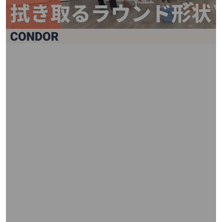
矢
印
キ
ー
ま
た
は
タ
ッ
チ
デ
バ
イ
ス
で
左
右
に