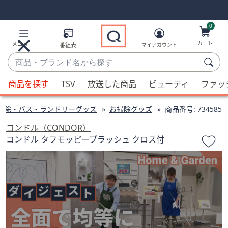
Skip
Skip
Navigation
Navigation
Links
Links2
0
カート
メニュー
番組表
マイアカウント
商
品・
候
ブ
商品を探す
TSV
放送した商品
ビューティ
ファッ
補
ラ
が
ン
掃除・バス・ランドリーグッズ
お掃除グッズ
商品番号:
734585
利
ド
用
コンドル（CONDOR）
名
可
コンドル タフモッピーブラッシュ クロス付
か
能
ら
な
探
場
す
合、
上
下
の