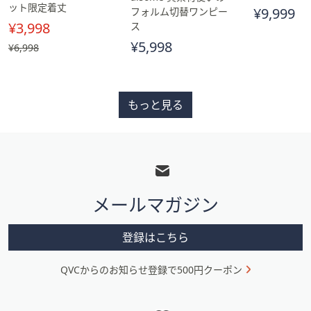
ット限定着丈
¥9,999
フォルム切替ワンピー
¥3,998
ス
¥5,998
, 過
¥6,998
去
価
格,
¥6,998
もっと見る
フ
ッ
タ
メールマガジン
ー
メ
登録はこちら
ニ
QVCからのお知らせ登録で500円クーポン
ュ
ー