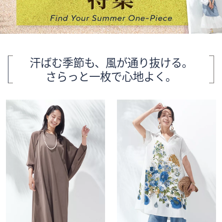
矢
印
キ
ー
ま
汗ばむ季節も、風が通り抜ける。
た
さらっと一枚で心地よく。
は
タ
ッ
チ
デ
バ
イ
ス
で
左
右
に