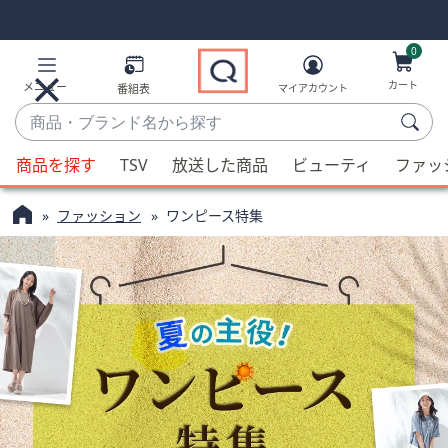
Skip
Skip
Navigation
Navigation
Links
Links2
0
カート
メニュー
番組表
マイアカウント
商
品・
候
ブ
商品を探す
TSV
放送した商品
ビューティ
ファッ
補
ラ
が
ン
ファッション
ワンピース特集
利
ド
用
名
可
か
能
ら
な
探
場
す
合、
上
下
の