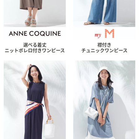
ス
ワ
イ
プ
し
て
閲
選べる着丈
襟付き
ニットボレロ付きワンピース
チュニックワンピース
覧
で
き
ま
す。