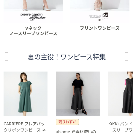
Vネック
プリントワンピース
ノースリーブワンピース
夏の主役！ワンピース特集
残りわずか
CARRIERE フレアバッ
KiKKi バ
クリボンワンピース ネ
ースリーブワ
alsome 異素材使いの