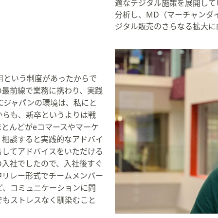
適なデジタル施策を展開して
分析し、MD（マーチャンダ
ジタル販売のさらなる拡大に
用という制度があったからで
の最前線で業務に携わり、実践
Cジャパンの環境は、私にと
からも、新卒というよりは戦
とんどがeコマースやマーケ
、相談すると実践的なアドバイ
告してアドバイスをいただける
の入社でしたので、入社後すぐ
中リレー形式でチームメンバー
ど、コミュニケーションに問
でもストレスなく馴染むこと