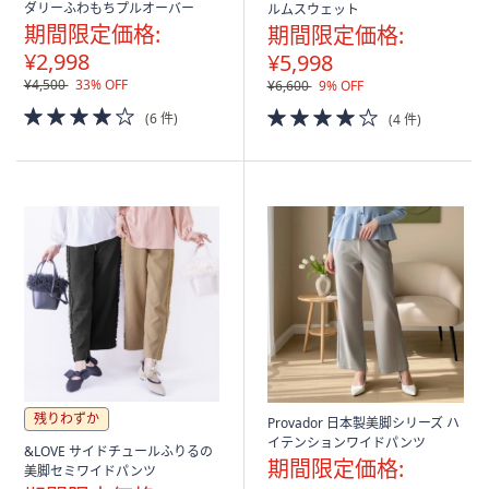
ダリーふわもちプルオーバー
ルムスウェット
期間限定価格:
期間限定価格:
¥2,998
¥5,998
¥4,500
33% OFF
¥6,600
9% OFF
4.0
4.0
(6 件)
(4 件)
of
of
5
5
Stars
Stars
残りわずか
Provador 日本製美脚シリーズ ハ
イテンションワイドパンツ
&LOVE サイドチュールふりるの
期間限定価格:
美脚セミワイドパンツ