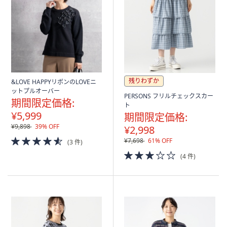
残りわずか
&LOVE HAPPYリボンのLOVEニ
ットプルオーバー
PERSONS フリルチェックスカー
期間限定価格:
ト
¥5,999
期間限定価格:
¥9,898
39% OFF
¥2,998
4.5
¥7,698
61% OFF
(3 件)
of
3.0
(4 件)
5
of
Stars
5
Stars