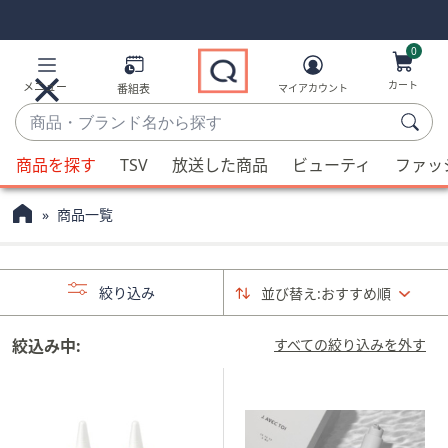
Skip
Skip
Navigation
Navigation
Links
Links2
0
カート
メニュー
番組表
マイアカウント
商
品・
候
ブ
商品を探す
TSV
放送した商品
ビューティ
ファッ
補
ラ
が
ン
商品一覧
利
ド
用
名
可
か
絞り込み
並び替え:
おすすめ順
能
ら
な
探
場
絞込み中:
すべての絞り込みを外す
す
合、
上
下
の