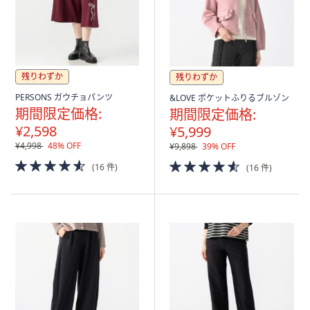
残りわずか
残りわずか
PERSONS ガウチョパンツ
&LOVE ポケットふりるブルゾン
期間限定価格:
期間限定価格:
¥2,598
¥5,999
¥4,998
48% OFF
¥9,898
39% OFF
4.5
4.5
(16 件)
(16 件)
of
of
5
5
Stars
Stars