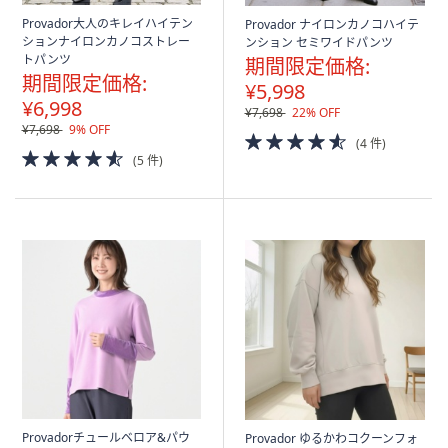
Provador大人のキレイハイテン
Provador ナイロンカノコハイテ
ションナイロンカノコストレー
ンション セミワイドパンツ
トパンツ
期間限定価格:
期間限定価格:
¥5,998
¥6,998
¥7,698
22% OFF
¥7,698
9% OFF
4.5
(4 件)
4.5
of
(5 件)
of
5
5
Stars
Stars
Provadorチュールベロア&パウ
Provador ゆるかわコクーンフォ