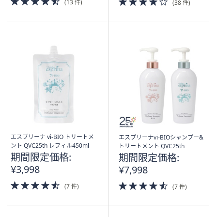
(13 件)
(38 件)
of
of
5
5
Stars
Stars
エスプリーナ vi-BIO トリートメ
エスプリーナvi-BIOシャンプー&
ント QVC25th レフィル450ml
トリートメント QVC25th
期間限定価格:
期間限定価格:
¥3,998
¥7,998
4.5
4.5
(7 件)
(7 件)
of
of
5
5
Stars
Stars