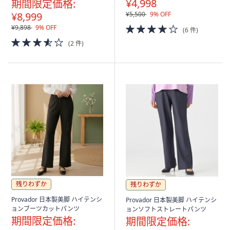
¥4,998
期間限定価格:
¥8,999
¥5,500
9% OFF
4.0
¥9,898
9% OFF
(6 件)
of
3.5
(2 件)
5
of
Stars
5
Stars
残りわずか
残りわずか
Provador 日本製美脚 ハイテンシ
Provador 日本製美脚 ハイテンシ
ョンブーツカットパンツ
ョンソフトストレートパンツ
期間限定価格:
期間限定価格: