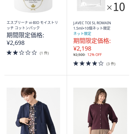
エスプリーナ vi-BIO モイストリ
J.AVEC TOI SL ROMAIN
ッチ コットンパック
1.5ml×10個ネット限定
期間限定価格:
ネット限定
期間限定価格:
¥2,698
¥2,198
2.0
(1 件)
¥2,500
12% OFF
of
5
4.0
(3 件)
Stars
of
5
Stars