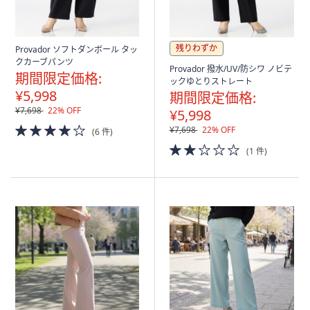
残りわずか
Provador ソフトダンボール タッ
クカーブパンツ
Provador 撥水/UV/防シワ ノビテ
期間限定価格:
ックゆとりストレート
¥5,998
期間限定価格:
¥7,698
22% OFF
¥5,998
4.0
¥7,698
22% OFF
(6 件)
of
2.0
(1 件)
5
of
Stars
5
Stars