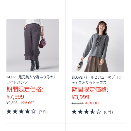
Stars
5
Stars
&LOVE 足元美人な裾ふりるセミ
&LOVE パールビジューのデコラ
ワイドパンツ
ティブふりるトップス
期間限定価格:
期間限定価格:
¥7,999
¥3,999
¥9,898
19% OFF
¥7,698
48% OFF
4.0
3.5
(7 件)
(6 件)
of
of
5
5
Stars
Stars