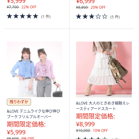
¥5,999
¥6,999
¥7,700
22% OFF
¥8,800
20% OFF
5.0
3.0
(1 件)
(5 件)
of
of
5
5
Stars
Stars
残りわずか
&LOVE 大人のときめき細魅えレ
ースティアードスカート
&LOVE デニムライクな伸び伸び
期間限定価格:
ブーケフリルプルオーバー
¥8,999
期間限定価格:
¥5,999
¥10,000
10% OFF
4.0
¥6,600
9% OFF