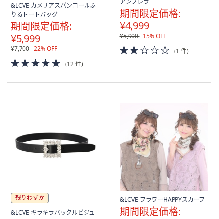
アンブレラ
&LOVE カメリアスパンコールふ
期間限定価格:
りるトートバッグ
¥4,999
期間限定価格:
¥5,999
¥5,900
15% OFF
2.0
¥7,700
22% OFF
(1 件)
of
5.0
(12 件)
5
of
Stars
5
Stars
残りわずか
&LOVE フラワーHAPPYスカーフ
期間限定価格:
&LOVE キラキラバックルビジュ