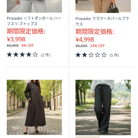
Provador ソフトダンボール ハー
Provador フラワーオパールブラ
フスリ-ブトップス
ウス
期間限定価格:
期間限定価格:
¥3,998
¥4,998
¥4,400
9% OFF
¥6,600
24% OFF
4.0
2.0
(2 件)
(5 件)
of
of
5
5
Stars
Stars