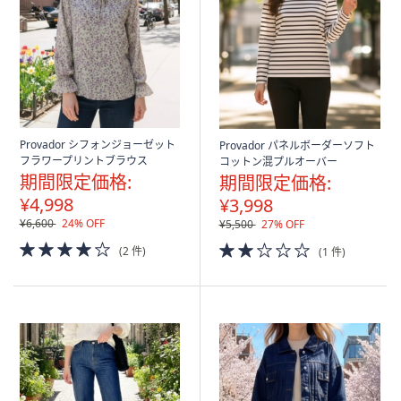
Provador シフォンジョーゼット
Provador パネルボーダーソフト
フラワープリントブラウス
コットン混プルオーバー
期間限定価格:
期間限定価格:
¥4,998
¥3,998
¥6,600
24% OFF
¥5,500
27% OFF
4.0
2.0
(2 件)
(1 件)
of
of
5
5
Stars
Stars