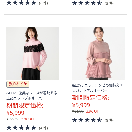
5.0
4.5
(6 件)
(3 件)
of
of
5
5
Stars
Stars
残りわずか
&LOVE ニットコンビの細魅えエ
レガントプルオーバー
&LOVE 優美なレースが着映える
期間限定価格:
上品ニットプルオーバー
¥5,999
期間限定価格:
¥5,999
¥8,999
33% OFF
4.5
¥9,898
39% OFF
(8 件)
of
5.0
(4 件)
5
of