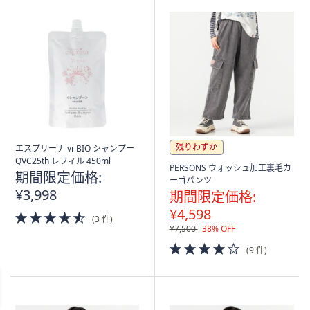
残りわずか
エスプリーナ vi-BIO シャンプー
QVC25th レフィル 450ml
PERSONS ウォッシュ加工裏毛カ
期間限定価格:
ーゴパンツ
¥3,998
期間限定価格:
¥4,598
4.5
(3 件)
of
¥7,500
38% OFF
5
4.0
(9 件)
Stars
of
5
Stars