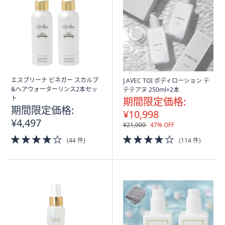
矢
印
キ
ー
ま
た
は
エスプリーナ ビネガー スカルプ
J.AVEC TOI ボディローション テ
&ヘアウォーターリンス2本セッ
テテアヌ 250ml×2本
タ
ト
期間限定価格:
ッ
期間限定価格:
¥10,998
チ
¥4,497
¥21,000
47% OFF
デ
4.0
4.0
バ
(44 件)
(114 件)
of
of
イ
5
5
ス
Stars
Stars
で
左
右
に