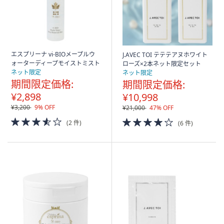
ス
ワ
イ
プ
し
エスプリーナ vi-BIOメープルウ
J.AVEC TOI テテテアヌホワイト
て
ォーターディープモイストミスト
ローズ×2本ネット限定セット
閲
ネット限定
ネット限定
期間限定価格:
期間限定価格:
覧
¥2,898
¥10,998
で
き
¥3,200
9% OFF
¥21,000
47% OFF
ま
3.5
4.0
(2 件)
(6 件)
of
of
す。
5
5
Stars
Stars