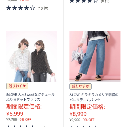
(8 件)
of
4.0
(10 件)
5
of
Stars
5
Stars
残りわずか
残りわずか
&LOVE 大人Sweetなクチュール
&LOVE キラキラカメリア刺繍の
ふりるドットブラウス
バレルデニムパンツ
期間限定価格:
期間限定価格:
¥6,999
¥8,999
¥7,700
9% OFF
¥9,900
9% OFF
4.5
4.0