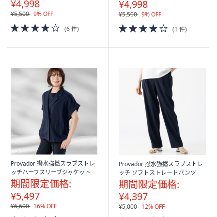
¥4,998
¥4,998
¥5,500
9% OFF
¥5,500
9% OFF
4.0
4.0
(6 件)
(1 件)
of
of
5
5
Stars
Stars
Provador 撥水強撚スラブストレ
Provador 撥水強撚スラブストレ
ッチハーフスリーブジャケット
ッチ ソフトストレートパンツ
期間限定価格:
期間限定価格:
¥5,497
¥4,397
¥6,600
16% OFF
¥5,000
12% OFF