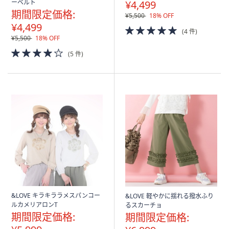
ーベルト
¥4,499
期間限定価格:
¥5,500
18% OFF
¥4,499
5.0
(4 件)
of
¥5,500
18% OFF
5
4.0
(5 件)
Stars
of
5
Stars
&LOVE キラキララメスパンコー
&LOVE 軽やかに揺れる撥水ふり
ルカメリアロンT
るスカーチョ
期間限定価格:
期間限定価格: