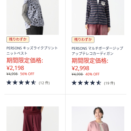
残りわずか
残りわずか
PERSONS キッズライクプリント
PERSONS マルチボーダージップ
ニットベスト
アップテレコカーディガン
期間限定価格:
期間限定価格:
¥2,198
¥2,998
¥4,998
56% OFF
¥4,998
40% OFF
4.5
4.5
(12 件)
(19 件)
of
of
5
5
Stars
Stars