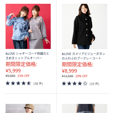
&LOVE シャギーコード刺繍のと
&LOVE カメリアビジューボタン
きめきニットプルオーバー
のふわふわブークレーコート
期間限定価格:
期間限定価格:
¥5,999
¥8,999
¥9,000
33% OFF
¥12,500
28% OFF
4.5
4.0
(38 件)
(33 件)
of
of
5
5
Stars
Stars