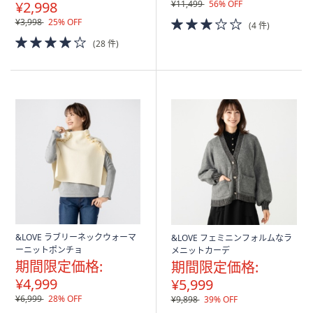
¥2,998
¥11,499
56% OFF
3.0
¥3,998
25% OFF
(4 件)
of
4.0
(28 件)
5
of
Stars
5
Stars
&LOVE ラブリーネックウォーマ
&LOVE フェミニンフォルムなラ
ーニットポンチョ
メニットカーデ
期間限定価格:
期間限定価格:
¥4,999
¥5,999
¥6,999
28% OFF
¥9,898
39% OFF