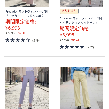
残りわずか
Provador マットヴィンテージ調
ブーツカット エレガンス美空
Provador マットヴィンテージ調
期間限定価格:
ハイテンション ワイドパンツ
¥6,998
期間限定価格:
¥7,698
9% OFF
¥6,998
4.0
¥7,698
9% OFF
(5 件)
of
5.0
(2 件)
5
of
Stars
5
Stars