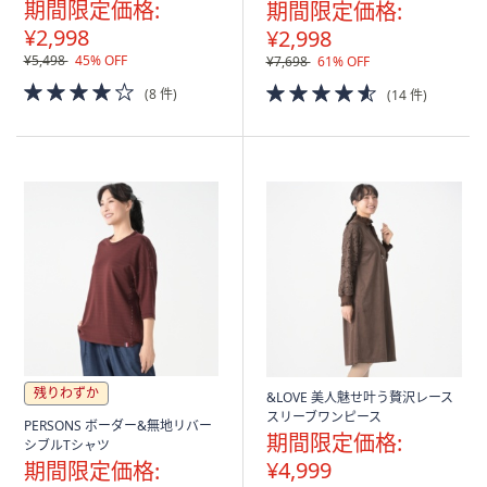
期間限定価格:
期間限定価格:
¥2,998
¥2,998
¥5,498
45% OFF
¥7,698
61% OFF
4.0
4.5
(8 件)
(14 件)
of
of
5
5
Stars
Stars
残りわずか
&LOVE 美人魅せ叶う贅沢レース
スリーブワンピース
PERSONS ボーダー&無地リバー
期間限定価格:
シブルTシャツ
¥4,999
期間限定価格: