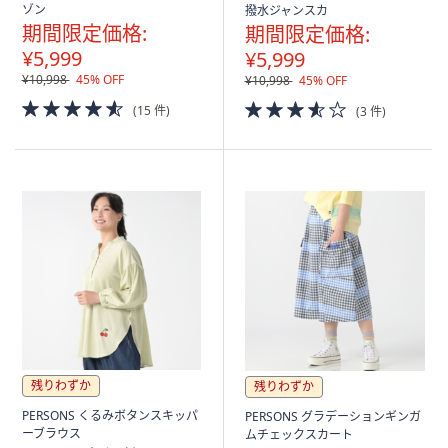
ゾン
撥水ジャンスカ
期間限定価格:
期間限定価格:
¥5,999
¥5,999
¥10,998
45% OFF
¥10,998
45% OFF
4.5
3.5
(15 件)
(3 件)
of
of
5
5
Stars
Stars
残りわずか
残りわずか
PERSONS くるみボタンスキッパ
PERSONS グラデーションギンガ
ーブラウス
ムチェックスカート