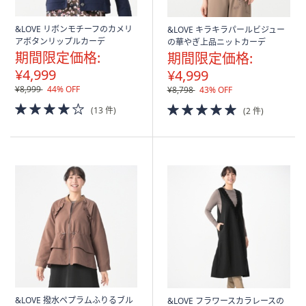
&LOVE リボンモチーフのカメリ
&LOVE キラキラパールビジュー
アボタンリップルカーデ
の華やぎ上品ニットカーデ
期間限定価格:
期間限定価格:
¥4,999
¥4,999
¥8,999
44% OFF
¥8,798
43% OFF
4.0
5.0
(13 件)
(2 件)
of
of
5
5
Stars
Stars
&LOVE 撥水ペプラムふりるブル
&LOVE フラワースカラレースの