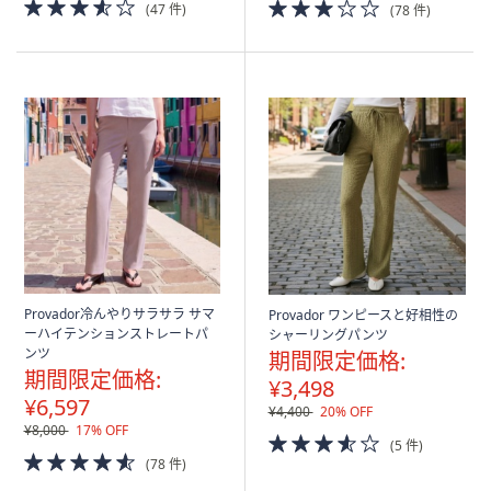
3.5
3.0
(47 件)
(78 件)
of
of
5
5
Stars
Stars
Provador冷んやりサラサラ サマ
Provador ワンピースと好相性の
ーハイテンションストレートパ
シャーリングパンツ
ンツ
期間限定価格:
期間限定価格:
¥3,498
¥6,597
¥4,400
20% OFF
¥8,000
17% OFF
3.5
(5 件)
4.5
of
(78 件)
of
5