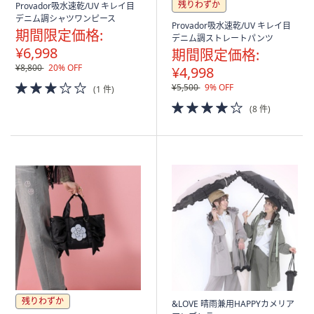
残りわずか
Provador吸水速乾/UV キレイ目
デニム調シャツワンピース
Provador吸水速乾/UV キレイ目
期間限定価格:
デニム調ストレートパンツ
¥6,998
期間限定価格:
¥8,800
20% OFF
¥4,998
3.0
¥5,500
9% OFF
(1 件)
of
4.0
(8 件)
5
of
Stars
5
Stars
残りわずか
&LOVE 晴雨兼用HAPPYカメリア