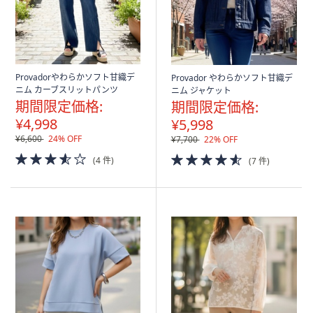
Provadorやわらかソフト甘織デ
Provador やわらかソフト甘織デ
ニム カーブスリットパンツ
ニム ジャケット
期間限定価格:
期間限定価格:
¥4,998
¥5,998
¥6,600
24% OFF
¥7,700
22% OFF
3.5
4.5
(4 件)
(7 件)
of
of
5
5
Stars
Stars