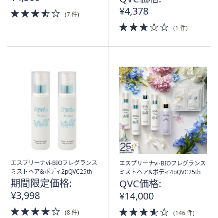
¥4,378
3.5
(7 件)
of
3.0
(1 件)
5
of
Stars
5
Stars
エスプリーナvi-BIOフレグランス
エスプリーナvi-BIOフレグランス
ミストヘア&ボディ2pQVC25th
ミストヘア&ボディ4pQVC25th
期間限定価格:
QVC価格:
¥3,998
¥14,000
4.0
3.5
(8 件)
(146 件)
of