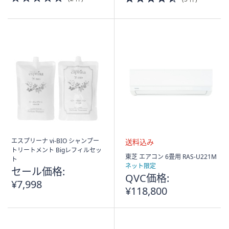
of
of
5
5
Stars
Stars
エスプリーナ vi-BIO シャンプー
トリートメント Bigレフィルセッ
送
東芝 エアコン 6畳用 RAS-U221M
ト
料
ネット限定
セール価格:
込
QVC価格:
¥7,998
み
¥118,800