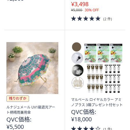
¥3,498
¥5,000
30% OFF
5.0
(2 件)
of
5
Stars
残りわずか
マルベール ロイヤルカラー アミ
ノプラス 3箱プレゼント付セット
ルナジュメール UV1級遮光アー
QVC価格:
ト柄晴雨兼用傘
¥18,000
QVC価格:
¥5,500
4.0
(1 件)