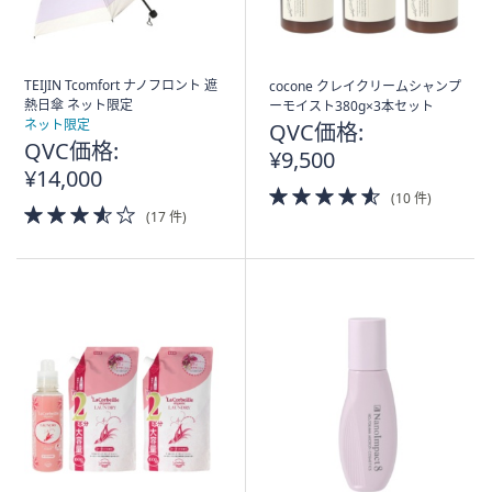
TEIJIN Tcomfort ナノフロント 遮
cocone クレイクリームシャンプ
熱日傘 ネット限定
ーモイスト380g×3本セット
ネット限定
QVC価格:
QVC価格:
¥9,500
¥14,000
4.5
(10 件)
3.5
of
(17 件)
of
5
5
Stars
Stars