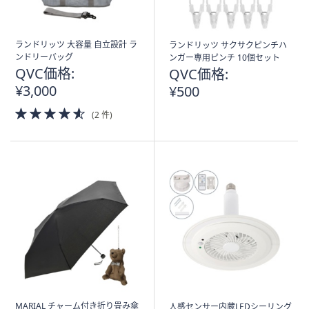
ランドリッツ 大容量 自立設計 ラ
ランドリッツ サクサクピンチハ
ンドリーバッグ
ンガー専用ピンチ 10個セット
QVC価格:
QVC価格:
¥3,000
¥500
4.5
(2 件)
of
5
Stars
MARIAL チャーム付き折り畳み傘
人感センサー内蔵LEDシーリング