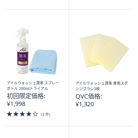
of
of
5
5
Stars
Stars
アイルウォッシュ潤革 スプレー
アイルウォッシュ潤革 専用スポ
ボトル 200mlトライアル
ンジブラシ3枚
初回限定価格:
QVC価格:
¥1,998
¥1,320
4.0
(3 件)
of
5
Stars