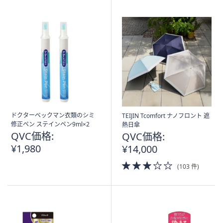
Stars
ドクターベックマン衣類のシミ
TEIJIN Tcomfort ナノフロント 遮
修正ペン ステインペン9ml×2
熱日傘
QVC価格:
QVC価格:
¥1,980
¥14,000
3.0
(103 件)
of
5
Stars