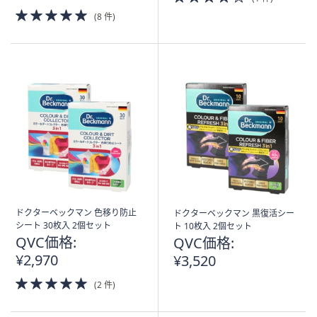
of
5.0
(8 件)
5
of
Stars
5
Stars
ドクターベックマン 色移り防止
ドクターベックマン 黒復活シー
シート 30枚入 2個セット
ト 10枚入 2個セット
QVC価格:
QVC価格:
¥2,970
¥3,520
5.0
(2 件)
of
5