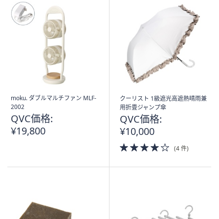
moku. ダブルマルチファン MLF-
クーリスト 1級遮光高遮熱晴雨兼
2002
用折畳ジャンプ傘
QVC価格:
QVC価格:
¥19,800
¥10,000
4.0
(4 件)
of
5
Stars