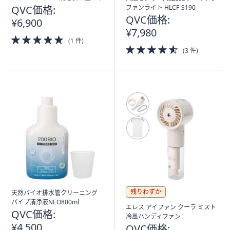
QVC価格:
ファンライト HLCF-S190
QVC価格:
¥6,900
¥7,980
5.0
(1 件)
of
4.5
(3 件)
5
of
Stars
5
Stars
残りわずか
天然バイオ排水管クリーニング
パイプ清浄液NEO800ml
エレス アイファン クーラ ミスト
QVC価格:
冷風ハンディファン
¥4,500
QVC価格: