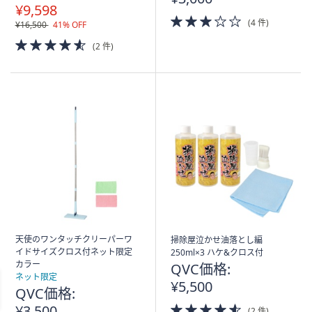
¥9,598
3.0
(4 件)
¥16,500
41% OFF
of
4.5
5
(2 件)
of
Stars
5
Stars
天使のワンタッチクリーパーワ
掃除屋泣かせ油落とし編
イドサイズクロス付ネット限定
250ml×3 ハケ&クロス付
カラー
QVC価格:
ネット限定
¥5,500
QVC価格:
4.5
¥3,500
(2 件)