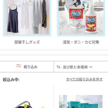
ス
ワ
イ
プ
し
て
閲
覧
部屋干しグッズ
湿気・ダニ・カビ対策
で
き
ま
す。
絞り込み
並び替え:
新着順
絞込み中:
すべての絞り込みを外す