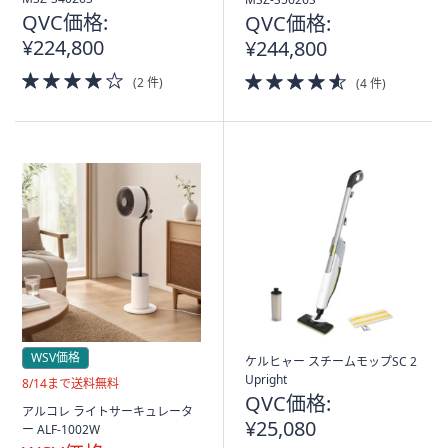
込
込
QVC価格:
QVC価格:
み
み
¥224,800
¥244,800
4.0
4.5
(2 件)
(4 件)
of
of
5
5
Stars
Stars
WSV価格
ケルヒャー スチームモップSC 2
Upright
送
8/14まで送料無料
QVC価格:
料
アルコレ ライトサーキュレータ
無
¥25,080
ー ALF-1002W
料