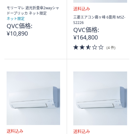
モリーマレ 遮光折畳傘2wayシャ
ドープリッカ ネット限定
送
三菱エアコン霧ヶ峰 6畳用 MSZ-
ネット限定
料
S2226
QVC価格:
込
QVC価格:
¥10,890
み
¥164,800
2.5
(4 件)
of
5
Stars