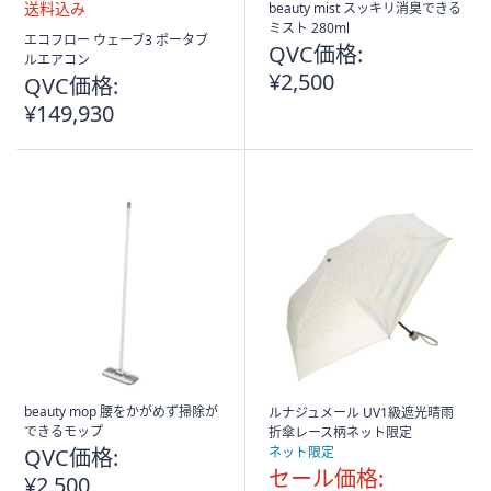
beauty mist スッキリ消臭できる
ミスト 280ml
送
エコフロー ウェーブ3 ポータブ
QVC価格:
料
ルエアコン
込
¥2,500
QVC価格:
み
¥149,930
beauty mop 腰をかがめず掃除が
ルナジュメール UV1級遮光晴雨
できるモップ
折傘レース柄ネット限定
QVC価格:
ネット限定
セール価格:
¥2,500