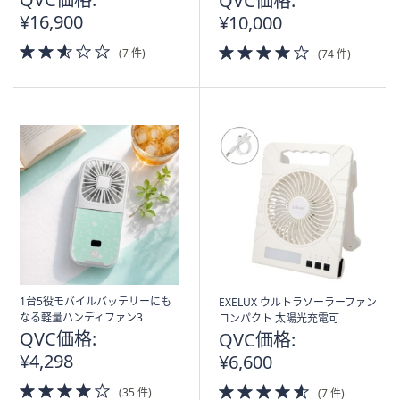
QVC価格:
¥16,900
¥10,000
2.5
4.0
(7 件)
(74 件)
of
of
5
5
Stars
Stars
1台5役モバイルバッテリーにも
EXELUX ウルトラソーラーファン
なる軽量ハンディファン3
コンパクト 太陽光充電可
QVC価格:
QVC価格:
¥4,298
¥6,600
4.0
4.5
(35 件)
(7 件)