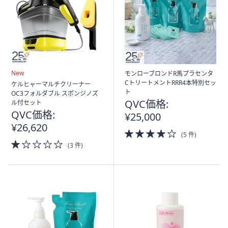
New
モンローブロンドR馬プラセンタ
CトリートメントRRR4本特別セッ
ケルヒャーマルチクリーナー
ト
OC3フォルダブル スポンジノズ
QVC価格:
ル付セット
QVC価格:
¥25,000
¥26,620
4.0
(5 件)
of
1.0
(3 件)
5
of
Stars
5
Stars