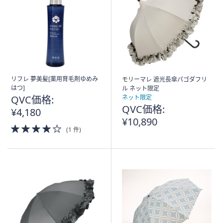
リフレ 夢美髪[薬用育毛剤ゆめみ
モリーマレ 遮光長傘パゴダフリ
はつ]
ル ネット限定
QVC価格:
ネット限定
QVC価格:
¥4,180
¥10,890
4.0
(1 件)
of
5
Stars