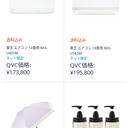
送
送
東芝 エアコン 14畳用 RAS-
東芝 エアコン 18畳用 RAS-
料
料
U401M
U562M
込
込
ネット限定
ネット限定
み
み
QVC価格:
QVC価格:
¥173,800
¥195,800