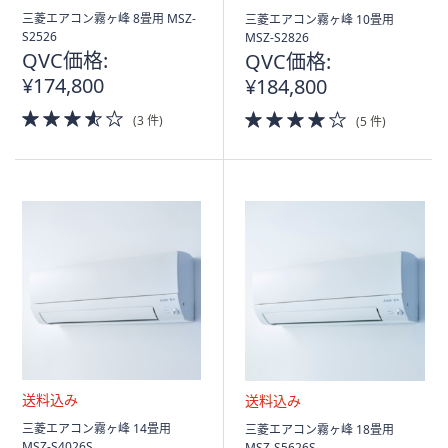
送
送
三菱エアコン霧ヶ峰 8畳用 MSZ-
三菱エアコン霧ヶ峰 10畳用
料
料
S2526
MSZ-S2826
込
込
QVC価格:
QVC価格:
み
み
¥174,800
¥184,800
3.5
4.0
(3 件)
(5 件)
of
of
5
5
Stars
Stars
送
送
三菱エアコン霧ヶ峰 14畳用
三菱エアコン霧ヶ峰 18畳用
料
料
MSZ-S4026S
MSZ-S5626S