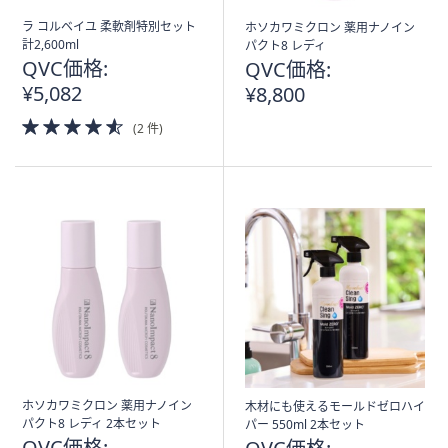
ラ コルベイユ 柔軟剤特別セット
ホソカワミクロン 薬用ナノイン
計2,600ml
パクト8 レディ
QVC価格:
QVC価格:
¥5,082
¥8,800
4.5
(2 件)
of
5
Stars
ホソカワミクロン 薬用ナノイン
木材にも使えるモールドゼロハイ
パクト8 レディ 2本セット
パー 550ml 2本セット
QVC価格: