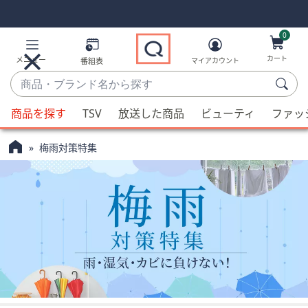
Skip
Skip
Navigation
Navigation
Links
Links2
0
カート
メニュー
番組表
マイアカウント
商
品・
候
ブ
商品を探す
TSV
放送した商品
ビューティ
ファッ
補
ラ
が
ン
梅雨対策特集
利
ド
用
名
可
か
能
ら
な
探
場
す
合、
上
下
の