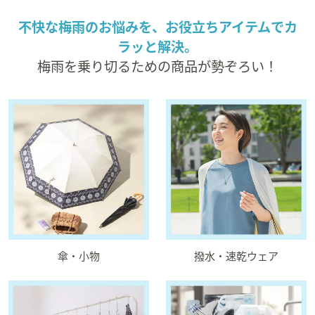
矢
不快な梅雨のお悩みを、お役立ちアイテムでカ
印
ラッと解決。
キ
ー
梅雨を乗り切るための商品が勢ぞろい！
ま
た
は
タ
ッ
チ
デ
バ
イ
ス
で
傘・小物
撥水・速乾ウェア
左
右
に