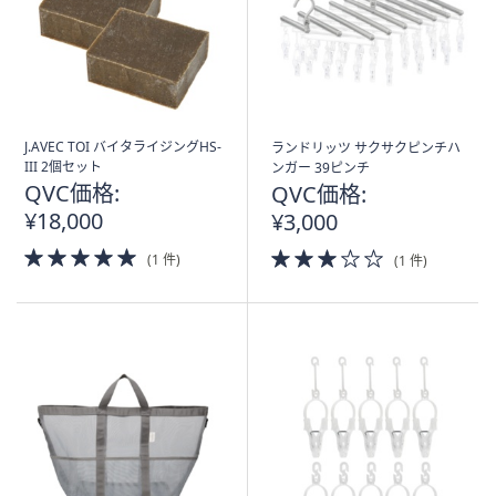
J.AVEC TOI バイタライジングHS-
ランドリッツ サクサクピンチハ
III 2個セット
ンガー 39ピンチ
QVC価格:
QVC価格:
¥18,000
¥3,000
5.0
3.0
(1 件)
(1 件)
of
of
5
5
Stars
Stars