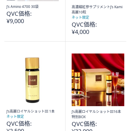
J’s Amino 4700 30袋
高濃縮紅参サプリメントJ’s Kami
QVC価格:
高麗10粒
ネット限定
¥9,000
QVC価格:
¥4,000
J’s高麗ロイヤルショットIII 1本
J’s高麗ロイヤルショットIII16本
ネット限定
特別BOX
QVC価格:
QVC価格:
¥2,500