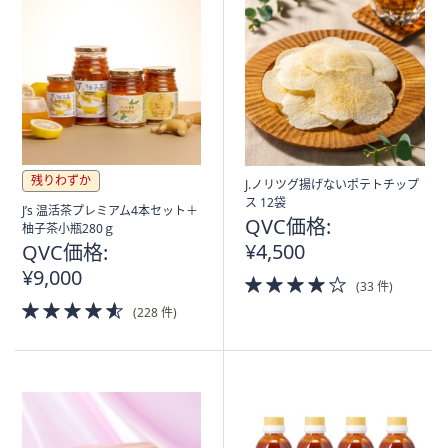
残りわずか
J.ノリツグ揚げないポテトチップ
ス 12袋
J’s 温活茶プレミアム4本セット＋
QVC価格:
柚子茶小瓶280ｇ
¥4,500
QVC価格:
¥9,000
4.0
(33 件)
of
4.5
(228 件)
5
of
Stars
5
Stars