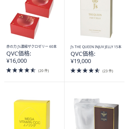
赤の力 J’s濃縮ザクロゼリー 60本
J’s THE QUEEN INJUV JELLY 15本
QVC価格:
QVC価格:
¥16,000
¥19,000
4.5
4.5
(20 件)
(23 件)
of
of
5
5
Stars
Stars