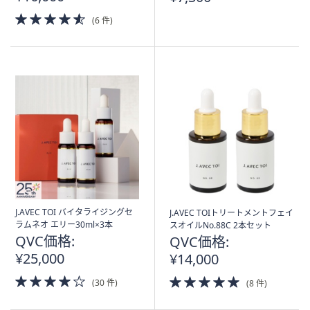
4.5
(6 件)
of
5
Stars
J.AVEC TOI バイタライジングセ
J.AVEC TOIトリートメントフェイ
ラムネオ エリー30ml×3本
スオイルNo.88C 2本セット
QVC価格:
QVC価格:
¥25,000
¥14,000
4.0
5.0
(30 件)
(8 件)
of
of
5
5