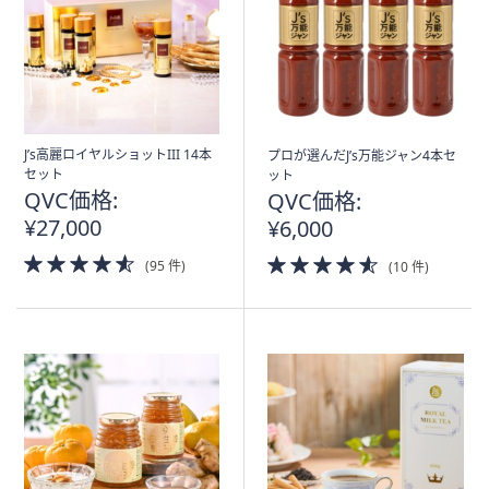
J’s高麗ロイヤルショットIII 14本
プロが選んだJ’s万能ジャン4本セ
セット
ット
QVC価格:
QVC価格:
¥27,000
¥6,000
4.5
4.5
(95 件)
(10 件)
of
of
5
5
Stars
Stars