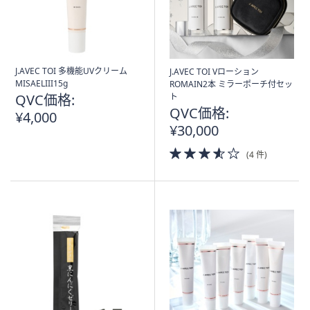
J.AVEC TOI 多機能UVクリーム
J.AVEC TOI Vローション
MISAELIII15g
ROMAIN2本 ミラーポーチ付セッ
QVC価格:
ト
QVC価格:
¥4,000
¥30,000
3.5
(4 件)
of
5
Stars