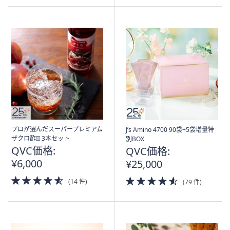
5
5
Stars
Stars
プロが選んだスーパープレミアム
J’s Amino 4700 90袋+5袋増量特
ザクロ酢II 3本セット
別BOX
QVC価格:
QVC価格:
¥6,000
¥25,000
4.5
4.5
(14 件)
(79 件)
of
of
5
5
Stars
Stars