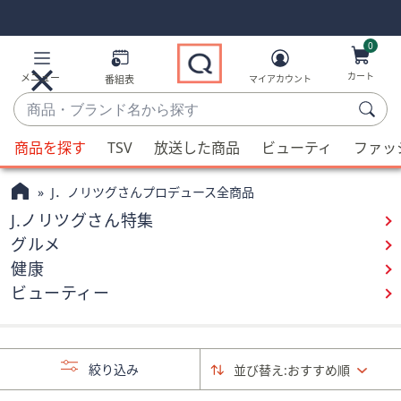
Skip
Skip
Navigation
Navigation
Links
Links2
0
カート
メニュー
番組表
マイアカウント
商
品・
候
ブ
商品を探す
TSV
放送した商品
ビューティ
ファッ
補
ラ
が
ン
J．ノリツグさんプロデュース全商品
利
ド
J.ノリツグさん特集
用
名
グルメ
可
か
能
健康
ら
な
ビューティー
探
場
す
合、
上
絞り込み
並び替え:
おすすめ順
下
の