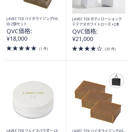
J.AVEC TOI バイタライジングHS-
J.AVEC TOI ボディローションテ
III 2個セット
テテアヌホワイトローズ ×2本
QVC価格:
QVC価格:
¥18,000
¥21,000
5.0
4.0
(1 件)
(30 件)
of
of
5
5
Stars
Stars
J.AVEC TOI フェイスパウダー LS
J.AVEC TOI バイタライジングHS-