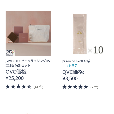
Stars
J.AVEC TOI バイタライジングHS-
J’s Amino 4700 10袋
III 3個 特別セット
ネット限定
QVC価格:
QVC価格:
¥25,200
¥3,500
4.5
5.0
(41 件)
(2 件)
of
of
5
5
Stars
Stars