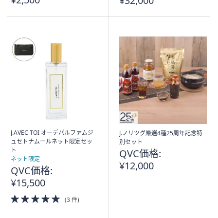
¥32,000
J.AVEC TOI オーデパルファムジ
J.ノリツグ厳選4種25周年記念特
ュセトナムールネット限定セッ
別セット
ト
QVC価格:
ネット限定
¥12,000
QVC価格:
¥15,500
5.0
(3 件)
of
5