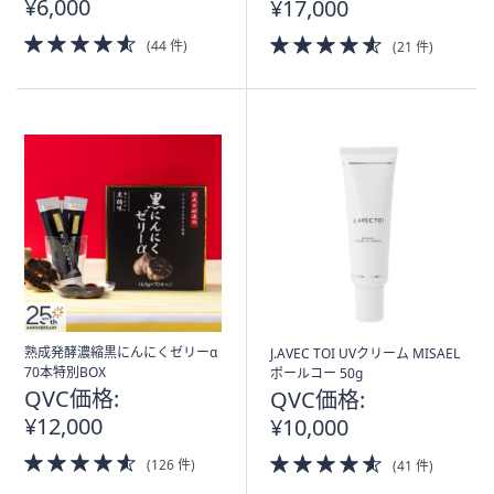
¥6,000
¥17,000
4.5
4.5
(44 件)
(21 件)
of
of
5
5
Stars
Stars
熟成発酵濃縮黒にんにくゼリーα
J.AVEC TOI UVクリーム MISAEL
70本特別BOX
ポールコー 50g
QVC価格:
QVC価格:
¥12,000
¥10,000
4.5
4.5
(126 件)
(41 件)
of
of