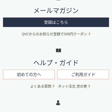
タ
メールマガジン
ー
メ
登録はこちら
ニ
QVCからのお知らせ登録で500円クーポン
ュ
ー
と
イ
ヘルプ・ガイド
ン
フ
初めての方へ
ご利用ガイド
ォ
よくある質問
ネット注文 虎の巻
メ
ー
シ