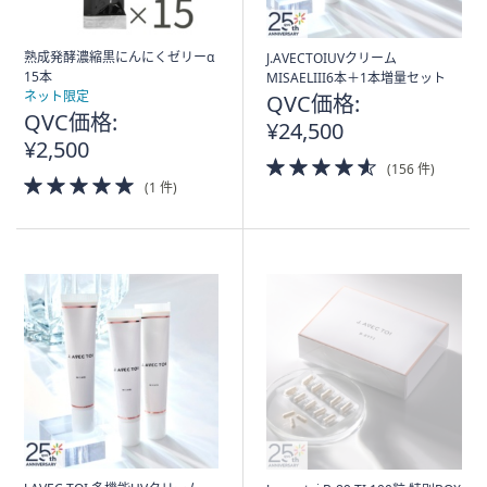
熟成発酵濃縮黒にんにくゼリーα
J.AVECTOIUVクリーム
15本
MISAELIII6本＋1本増量セット
ネット限定
QVC価格:
QVC価格:
¥24,500
¥2,500
4.5
(156 件)
5.0
of
(1 件)
of
5
5
Stars
Stars