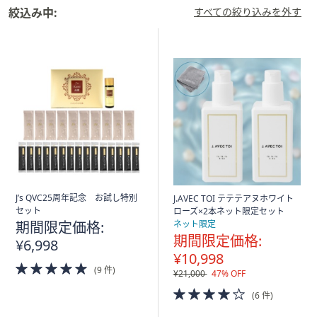
矢
絞込み中:
すべての絞り込みを外す
印
キ
ー
ま
た
は
タ
ッ
チ
デ
バ
J’s QVC25周年記念 お試し特別
J.AVEC TOI テテテアヌホワイト
セット
ローズ×2本ネット限定セット
イ
期間限定価格:
ネット限定
ス
期間限定価格:
¥6,998
で
¥10,998
左
5.0
(9 件)
¥21,000
47% OFF
of
右
5
4.0
(6 件)
に
Stars
of
5