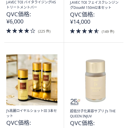
J.AVEC TOI バイタライジングHS
J.AVEC TOI フェイスクレンジン
トリートメントバー
グDouxM 150ml2本セット
QVC価格:
QVC価格:
¥6,000
¥14,000
4.0
4.5
(225 件)
(149 件)
of
of
5
5
Stars
Stars
J’s高麗ロイヤルショットIII 3本セ
超低分子化美容サプリ J’s THE
ット
QUEEN INJUV
QVC価格:
QVC価格: