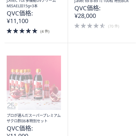
J.AVEC TOI 多機能UVクリーム
J.avec toi B-89 TI 100粒 特別BOX
MISAELIII15g×3本
QVC価格:
QVC価格:
¥28,000
¥11,100
4.5
(70 件)
5.0
of
(4 件)
of
5
5
Stars
Stars
プロが選んだスーパープレミアム
ザクロ酢II6本特別セット
QVC価格:
¥11,000