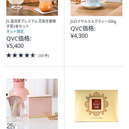
J’s 温活茶プレミアム 花梨生姜柚
J’sロイヤルミルクティー500g
子茶2本セット
QVC価格:
ネット限定
¥4,300
QVC価格:
¥5,400
4.5
(59 件)
of
5
Stars