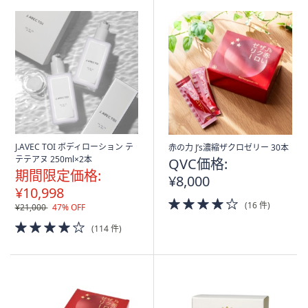
J.AVEC TOI ボディローション テ
赤の力 J’s濃縮ザクロゼリー 30本
テテアヌ 250ml×2本
QVC価格:
期間限定価格:
¥8,000
¥10,998
4.0
(16 件)
¥21,000
47% OFF
of
4.0
5
(114 件)
of
Stars
5
Stars