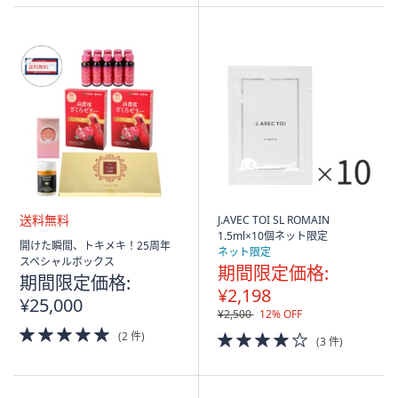
ス
Stars
ワ
イ
プ
し
て
閲
覧
で
き
ま
J.AVEC TOI SL ROMAIN
す。
1.5ml×10個ネット限定
送
開けた瞬間、トキメキ！25周年
ネット限定
料
スペシャルボックス
期間限定価格:
無
期間限定価格:
料
¥2,198
¥25,000
¥2,500
12% OFF
5.0
4.0
(2 件)
(3 件)
of
of
5
5
Stars
Stars