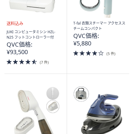
T-fal 衣類スチーマー アクセスス
チームコンパクト
送
JUKI コンピュータミシン HZL-
QVC価格:
料
N25 フットコントローラー付
込
¥5,880
QVC価格:
み
¥93,500
4.0
(5 件)
of
4.5
(7 件)
5
of
Stars
5
Stars