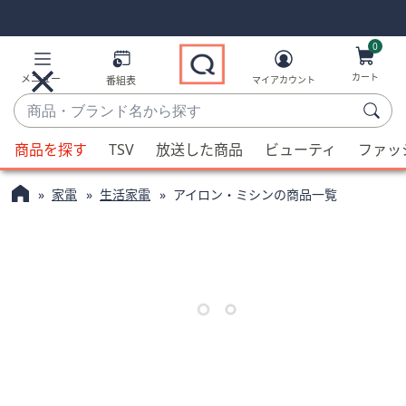
Skip
Skip
Navigation
Navigation
Links
Links2
0
カート
メニュー
番組表
マイアカウント
商
品・
候
ブ
商品を探す
TSV
放送した商品
ビューティ
ファッ
補
ラ
が
ン
家電
生活家電
アイロン・ミシンの商品一覧
利
ド
用
名
可
か
能
ら
な
探
場
す
合、
上
下
の