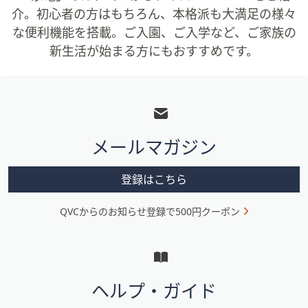
介。初心者の方はもちろん、本格派も大満足の様々
な便利機能を搭載。ご入園、ご入学など、ご家族の
新生活が始まる方にもおすすめです。
フ
ッ
タ
メールマガジン
ー
メ
登録はこちら
ニ
QVCからのお知らせ登録で500円クーポン
ュ
ー
と
イ
ヘルプ・ガイド
ン