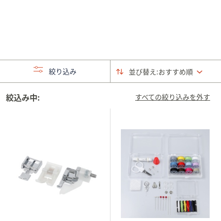
矢
印
キ
ー
ま
た
絞り込み
並び替え:
おすすめ順
は
タ
絞込み中:
すべての絞り込みを外す
ッ
チ
デ
バ
イ
ス
で
左
右
に