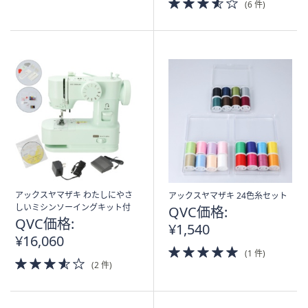
(6 件)
of
5
Stars
アックスヤマザキ わたしにやさ
アックスヤマザキ 24色糸セット
しいミシンソーイングキット付
QVC価格:
QVC価格:
¥1,540
¥16,060
5.0
(1 件)
3.5
of
(2 件)
of
5
5
Stars
Stars