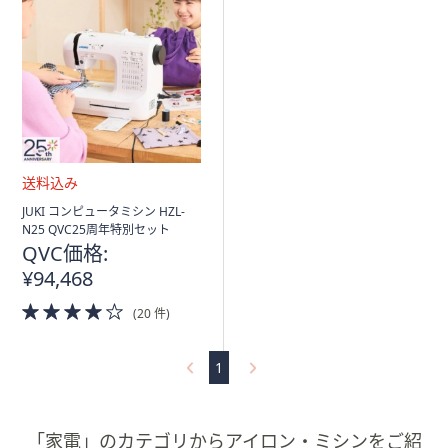
送
JUKI コンピュータミシン HZL-
料
N25 QVC25周年特別セット
込
QVC価格:
み
¥94,468
4.0
(20 件)
of
5
Stars
1
「家電」のカテゴリからアイロン・ミシンをご紹