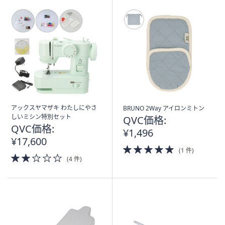
アックスヤマザキ わたしにやさ
BRUNO 2Way アイロンミトン
しいミシン特別セット
QVC価格:
QVC価格:
¥1,496
¥17,600
5.0
(1 件)
2.0
of
(4 件)
of
5
5
Stars
Stars