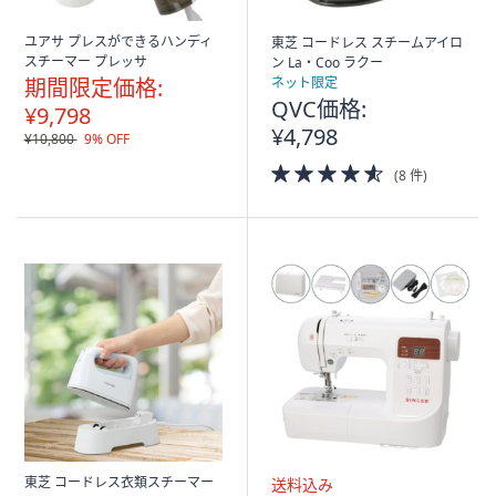
ユアサ プレスができるハンディ
東芝 コードレス スチームアイロ
スチーマー プレッサ
ン La・Coo ラクー
期間限定価格:
ネット限定
QVC価格:
¥9,798
¥4,798
¥10,800
9% OFF
4.5
(8 件)
of
5
Stars
東芝 コードレス衣類スチーマー