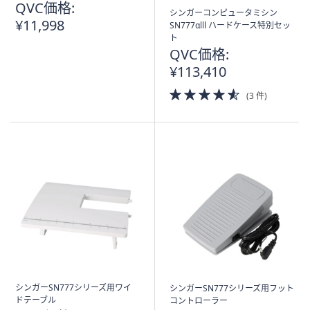
QVC価格:
送
シンガーコンピュータミシン
¥11,998
料
SN777αlll ハードケース特別セッ
込
ト
み
QVC価格:
¥113,410
4.5
(3 件)
of
5
Stars
シンガーSN777シリーズ用ワイ
シンガーSN777シリーズ用フット
ドテーブル
コントローラー