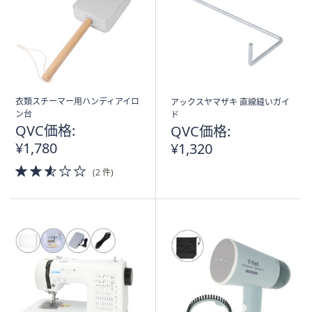
衣類スチーマー用ハンディアイロ
アックスヤマザキ 直線縫いガイ
ン台
ド
QVC価格:
QVC価格:
¥1,780
¥1,320
2.5
(2 件)
of
5
Stars