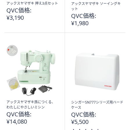
ス
アックスヤマザキ 押え3点セット
アックスヤマザキ ソーイングキ
ワ
QVC価格:
ット
イ
QVC価格:
¥3,190
プ
¥1,980
し
て
閲
覧
で
き
ま
す。
アックスヤマザキ孫につくる、
シンガーSN777シリーズ用ハード
わたしにやさしいミシン
ケース
QVC価格:
QVC価格:
¥14,080
¥5,500
3.5