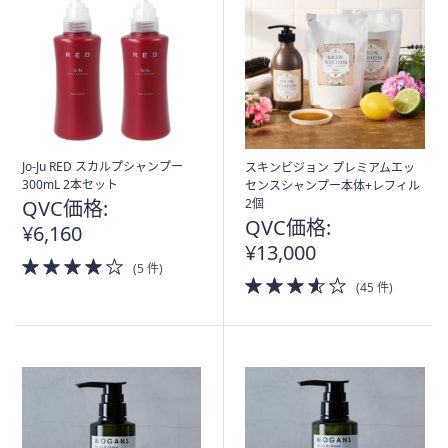
Jo-Ju RED スカルプシャンプー
スキンビジョン プレミアムエッ
300mL 2本セット
センスシャンプー本体+レフィル
QVC価格:
2個
QVC価格:
¥6,160
¥13,000
4.0
(5 件)
of
3.5
(45 件)
5
of
Stars
5
Stars