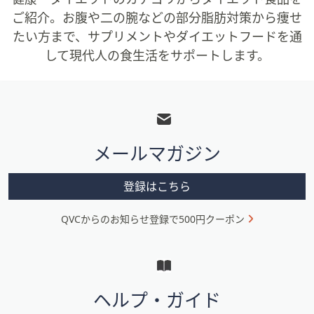
ご紹介。お腹や二の腕などの部分脂肪対策から痩せ
たい方まで、サプリメントやダイエットフードを通
して現代人の食生活をサポートします。
フ
ッ
タ
メールマガジン
ー
メ
登録はこちら
ニ
QVCからのお知らせ登録で500円クーポン
ュ
ー
と
イ
ヘルプ・ガイド