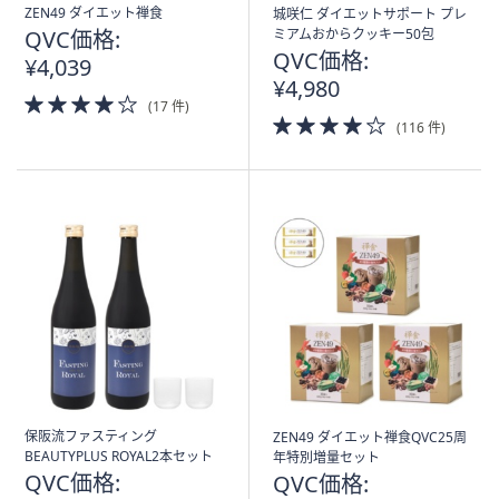
ス
ZEN49 ダイエット禅食
城咲仁 ダイエットサポート プレ
ワ
QVC価格:
ミアムおからクッキー50包
イ
QVC価格:
¥4,039
プ
¥4,980
4.0
し
(17 件)
of
4.0
(116 件)
て
5
of
閲
Stars
5
Stars
覧
で
き
ま
す。
保阪流ファスティング
ZEN49 ダイエット禅食QVC25周
BEAUTYPLUS ROYAL2本セット
年特別増量セット
QVC価格:
QVC価格: