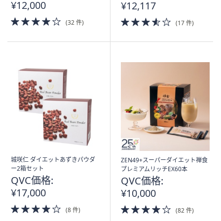
¥12,000
¥12,117
4.0
3.5
(32 件)
(17 件)
of
of
5
5
Stars
Stars
城咲仁 ダイエットあずきパウダ
ZEN49+スーパーダイエット禅食
ー2箱セット
プレミアムリッチEX60本
QVC価格:
QVC価格:
¥17,000
¥10,000
4.0
4.0
(8 件)
(82 件)
of
of