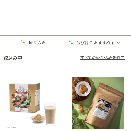
矢
印
キ
ー
ま
た
絞り込み
並び替え:
おすすめ順
は
タ
絞込み中:
すべての絞り込みを外す
ッ
チ
デ
バ
イ
ス
で
左
右
に