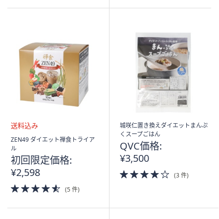
5
5
Stars
Stars
城咲仁置き換えダイエットまんぷ
くスープごはん
送
ZEN49 ダイエット禅食トライア
QVC価格:
料
ル
込
¥3,500
初回限定価格:
み
¥2,598
4.0
(3 件)
of
4.5
(5 件)
5
of
Stars
5
Stars