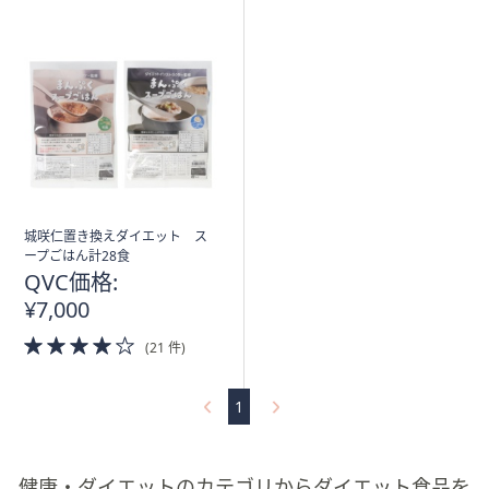
城咲仁置き換えダイエット ス
ープごはん計28食
QVC価格:
¥7,000
4.0
(21 件)
of
5
Stars
1
健康・ダイエットのカテゴリからダイエット食品を