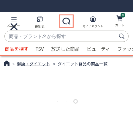
Skip
Skip
Navigation
Navigation
Links
Links2
0
カート
メニュー
番組表
マイアカウント
商
品・
候
ブ
商品を探す
TSV
放送した商品
ビューティ
ファッ
補
ラ
が
ン
健康・ダイエット
ダイエット食品の商品一覧
利
ド
用
名
可
か
能
ら
な
探
場
す
合、
上
下
の